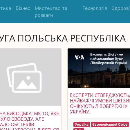
ітика
Бізнес
Мистецтво та
Технологія
Здоров
розваги
УГА ПОЛЬСЬКА РЕСПУБЛІКА
ЕКСПЕРТИ СТВЕРДЖУЮТЬ
НАЙВАЖЧІ УМОВИ ЦІЄЇ З
ОЧІКУЮТЬ ЛІВОБЕРЕЖНУ
УКРАЇНУ.
НА ВИСОЦЬКА: МІСТО, ЯКЕ
УЛО СВОБОДУ, АЛЕ
АЛО ОБСТРІЛІВ:
Україна
Європейський Союз