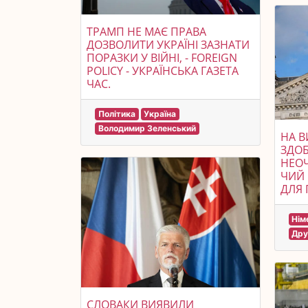
ТРАМП НЕ МАЄ ПРАВА
ДОЗВОЛИТИ УКРАЇНІ ЗАЗНАТИ
ПОРАЗКИ У ВІЙНІ, - FOREIGN
POLICY - УКРАЇНСЬКА ГАЗЕТА
ЧАС.
Політика
Україна
Володимир Зеленський
НА В
ЗДОБ
НЕОЧ
ЧИЙ 
ДЛЯ 
Нім
Дру
СЛОВАКИ ВИЯВИЛИ