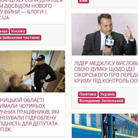
АНЦІ ХЕРСОНА ДІЛЯТЬСЯ
Київ
М ДОСВІДОМ НОВОГО
У ВІЙНИ — БЛОГИ |
.UA
льща
Кнопка
а (військова частина)
ЛІДЕР МЕДЖЛІСУ ВИСЛОВ
СВОЮ ДУМКУ ЩОДО ІДЕЇ
СІКОРСЬКОГО ПРО ПЕРЕД
КРИМУ ПІД КОНТРОЛЬ ОО
Політика
Україна
ННИЦЬКІЙ ОБЛАСТІ
Володимир Зеленський
РИМАЛИ ЧОТИРЬОХ
ЧНИХ ПРАЦІВНИКІВ, ЯКІ
НІЗУВАЛИ ПІДРОБЛЕНУ
ЛІДНІСТЬ ДЛЯ ДЕПУТАТА
ОПЗЖ.