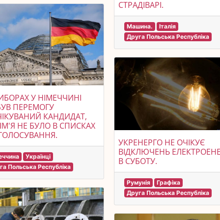
СТРАДІВАРІ.
Машина.
Італія
Друга Польська Республіка
ИБОРАХ У НІМЕЧЧИНІ
УВ ПЕРЕМОГУ
ІКУВАНИЙ КАНДИДАТ,
ІМ'Я НЕ БУЛО В СПИСКАХ
ГОЛОСУВАННЯ.
УКРЕНЕРГО НЕ ОЧІКУЄ
ВІДКЛЮЧЕНЬ ЕЛЕКТРОЕНЕ
еччина
Українці
В СУБОТУ.
га Польська Республіка
Румунія
Графіка
Друга Польська Республіка