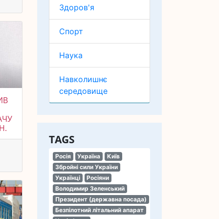
Здоров'я
Спорт
Наука
Навколишнє
середовище
ИВ
АЧУ
Н.
TAGS
Росія
Україна
Київ
Збройні сили України
Українці
Росіяни
Володимир Зеленський
Президент (державна посада)
Безпілотний літальний апарат