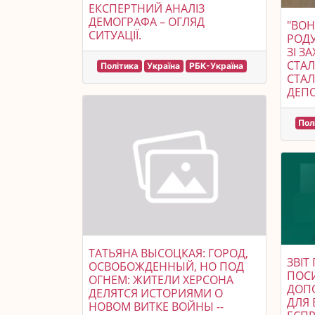
ЕКСПЕРТНИЙ АНАЛІЗ
ДЕМОГРАФА – ОГЛЯД
"ВОН
СИТУАЦІЇ.
РОДУ
ЗІ ЗА
СТА
Політика
Україна
РБК-Україна
СТАЛ
Пол
ТАТЬЯНА ВЫСОЦКАЯ: ГОРОД,
ЗВІТ
ОСВОБОЖДЕННЫЙ, НО ПОД
ПОС
ОГНЕМ: ЖИТЕЛИ ХЕРСОНА
ДОП
ДЕЛЯТСЯ ИСТОРИЯМИ О
ДЛЯ 
НОВОМ ВИТКЕ ВОЙНЫ --