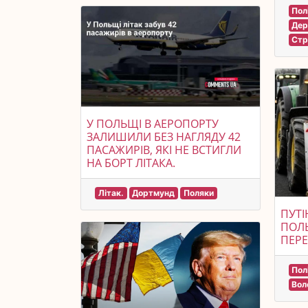
Пол
Дер
Стр
У ПОЛЬЩІ В АЕРОПОРТУ
ЗАЛИШИЛИ БЕЗ НАГЛЯДУ 42
ПАСАЖИРІВ, ЯКІ НЕ ВСТИГЛИ
НА БОРТ ЛІТАКА.
Літак.
Дортмунд
Поляки
ПУТІ
ПОЛ
ПЕРЕ
Пол
Вол