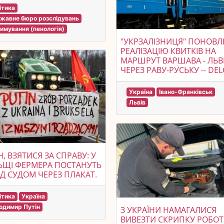
ітика
жавне бюро розслідувань
имування (пенологія)
"УКРЗАЛІЗНИЦЯ" ПОНОВ
РЕАЛІЗАЦІЮ КВИТКІВ НА
МАРШРУТ ВАРШАВА - ЛЬВ
ЧЕРЕЗ РАВУ-РУСЬКУ -- DE
Україна
Івано-Франківськ
Львів
Н, ВЗЯТИСЯ ЗА СПРАВУ: У
ЬЩІ ФЕРМЕРА ПОСТАНУТЬ
Д СУДОМ ЧЕРЕЗ ПЛАКАТ.
ітика
Україна
одимир Путін
З УКРАЇНИ НАМАГАЛИСЯ
ВИВЕЗТИ СКРИПКУ РОБО