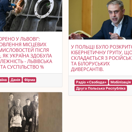
ОРЕНО У ЛЬВОВІ":
ОВЛЕННЯ МІСЦЕВИХ
У ПОЛЬЩІ БУЛО РОЗКРИТ
МИСЛОВОСТЕЙ ПІСЛЯ
КІБЕРНЕТИЧНУ ГРУПУ, Щ
, ЯК УКРАЇНА ЗДОБУЛА
СКЛАДАЄТЬСЯ З РОСІЙСЬ
ЛЕЖНІСТЬ - ЛЬВІВСЬКА
ТА БІЛОРУСЬКИХ
А СУСПІЛЬСТВО %
ДИВЕРСАНТІВ.
аїна
Данія
Фірма
Радіо «Свобода»
Мобілізація
Друга Польська Республіка