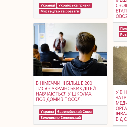
МЕШК
СВОЇ
Українці
Українська гривня
ЕТАП
Мистецтво та розваги
OBOZ
По
Рот
В НІМЕЧЧИНІ БІЛЬШЕ 200
ТИСЯЧ УКРАЇНСЬКИХ ДІТЕЙ
У ВІ
НАВЧАЮТЬСЯ У ШКОЛАХ,
ЗАТ
ПОВІДОМИВ ПОСОЛ.
МЕДИ
ОРГА
Україна
Європейський Союз
ІНВА
Володимир Зеленський
ВІД 