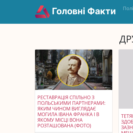
Пол
Головні Факти
ДР
РЕСТАВРАЦІЯ СПІЛЬНО З
ПОЛЬСЬКИМИ ПАРТНЕРАМИ:
ЯКИМ ЧИНОМ ВИГЛЯДАЄ
МОГИЛА ІВАНА ФРАНКА І В
ТЕТЯ
ЯКОМУ МІСЦІ ВОНА
ЗДОБ
РОЗТАШОВАНА (ФОТО)
ЗАЗН