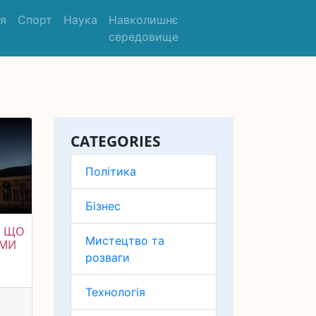
'я
Спорт
Наука
Навколишнє
середовище
CATEGORIES
Політика
Бізнес
, ЩО
Мистецтво та
ИМИ
розваги
Технологія