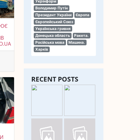
Укрінформ
Володимир Путін
Президент України
Європа
Європейський Союз
ЛЮЄ
Українська гривня
Донецька область
Ракета.
ІВ
Російська мова
Машина.
LO.UA
Харків
RECENT POSTS
ТИ