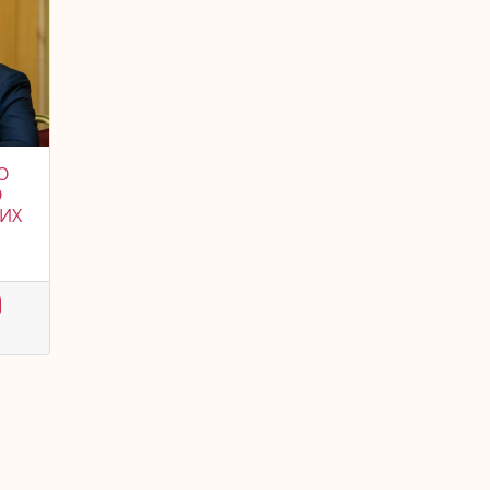
О
О
КИХ