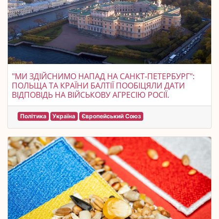
"МИ ЗДІЙСНИМО НАПАД НА САНКТ-ПЕТЕРБУРГ":
ПОЛЬЩА ТА КРАЇНИ БАЛТІЇ ПООБІЦЯЛИ ДАТИ
ВІДПОВІДЬ НА ВІЙСЬКОВУ АГРЕСІЮ РОСІЇ.
Політика
Україна
Європейський Союз