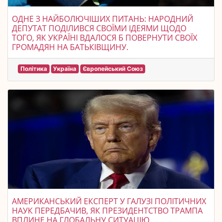
ОДНЕ З НАЙБОЛЮЧІШИХ ПИТАНЬ: НАРОДНИЙ
ДЕПУТАТ ПОДІЛИВСЯ СВОЇМИ ІДЕЯМИ ЩОДО
ТОГО, ЯК УКРАЇНІ ВДАЛОСЯ Б ПОВЕРНУТИ СВОЇХ
ГРОМАДЯН НА БАТЬКІВЩИНУ.
Політика
Україна
Європейський Союз
АМЕРИКАНСЬКИЙ ЕКСПЕРТ У ГАЛУЗІ ПОЛІТИЧНИХ
НАУК ПЕРЕДБАЧИВ, ЯК ПРЕЗИДЕНТСТВО ТРАМПА
ВПЛИНЕ НА ГЛОБАЛЬНУ СИТУАЦІЮ.