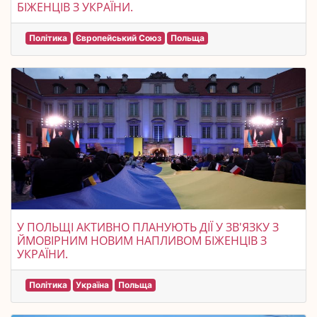
БІЖЕНЦІВ З УКРАЇНИ.
Політика
Європейський Союз
Польща
У ПОЛЬЩІ АКТИВНО ПЛАНУЮТЬ ДІЇ У ЗВ'ЯЗКУ З
ЙМОВІРНИМ НОВИМ НАПЛИВОМ БІЖЕНЦІВ З
УКРАЇНИ.
Політика
Україна
Польща