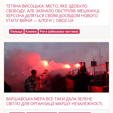
ТЕТЯНА ВИСОЦЬКА: МІСТО, ЯКЕ ЗДОБУЛО
СВОБОДУ, АЛЕ ЗАЗНАЛО ОБСТРІЛІВ: МЕШКАНЦІ
ХЕРСОНА ДІЛЯТЬСЯ СВОЇМ ДОСВІДОМ НОВОГО
ЕТАПУ ВІЙНИ — БЛОГИ | OBOZ.UA
Польща
Кнопка
Рота (військова частина)
ВАРШАВСЬКА МЕРА ВСЕ-ТАКИ ДАЛА ЗЕЛЕНЕ
СВІТЛО ДЛЯ ОРГАНІЗАЦІЇ МАРШУ НЕЗАЛЕЖНОСТІ.