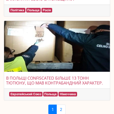
Політика
Польща
Росія
В ПОЛЬЩІ CONFISCATED БІЛЬШЕ 13 ТОНН
ТЮТЮНУ, ЩО МАВ КОНТРАБАНДНИЙ ХАРАКТЕР.
Європейський Союз
Польща
Німеччина
1
2