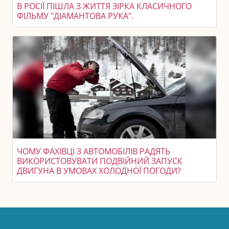
В РОСІЇ ПІШЛА З ЖИТТЯ ЗІРКА КЛАСИЧНОГО
ФІЛЬМУ "ДІАМАНТОВА РУКА".
ЧОМУ ФАХІВЦІ З АВТОМОБІЛІВ РАДЯТЬ
ВИКОРИСТОВУВАТИ ПОДВІЙНИЙ ЗАПУСК
ДВИГУНА В УМОВАХ ХОЛОДНОЇ ПОГОДИ?