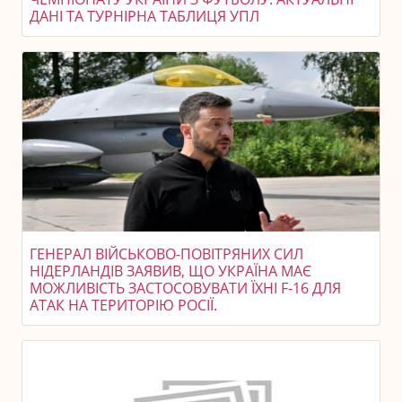
ДАНІ ТА ТУРНІРНА ТАБЛИЦЯ УПЛ
ГЕНЕРАЛ ВІЙСЬКОВО-ПОВІТРЯНИХ СИЛ
НІДЕРЛАНДІВ ЗАЯВИВ, ЩО УКРАЇНА МАЄ
МОЖЛИВІСТЬ ЗАСТОСОВУВАТИ ЇХНІ F-16 ДЛЯ
АТАК НА ТЕРИТОРІЮ РОСІЇ.