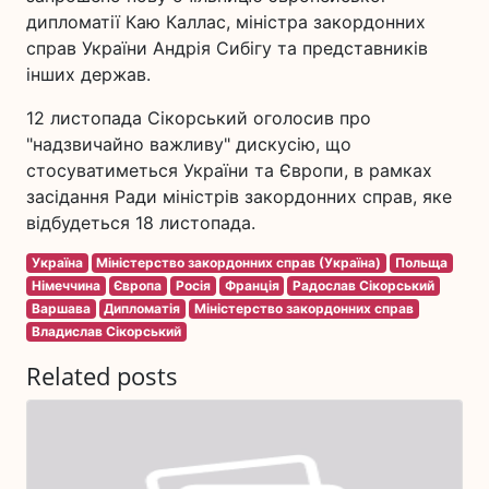
дипломатії Каю Каллас, міністра закордонних
справ України Андрія Сибігу та представників
інших держав.
12 листопада Сікорський оголосив про
"надзвичайно важливу" дискусію, що
стосуватиметься України та Європи, в рамках
засідання Ради міністрів закордонних справ, яке
відбудеться 18 листопада.
Україна
Міністерство закордонних справ (Україна)
Польща
Німеччина
Європа
Росія
Франція
Радослав Сікорський
Варшава
Дипломатія
Міністерство закордонних справ
Владислав Сікорський
Related posts