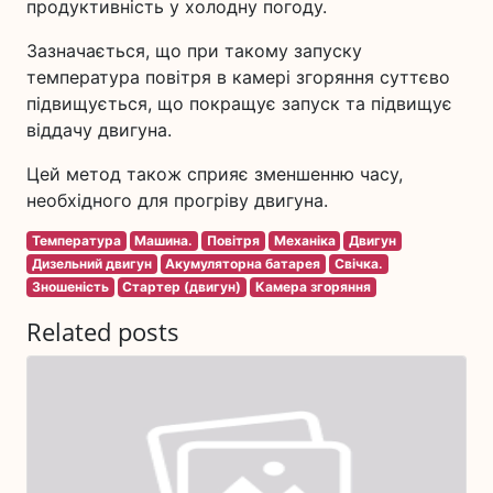
продуктивність у холодну погоду.
Зазначається, що при такому запуску
температура повітря в камері згоряння суттєво
підвищується, що покращує запуск та підвищує
віддачу двигуна.
Цей метод також сприяє зменшенню часу,
необхідного для прогріву двигуна.
Температура
Машина.
Повітря
Механіка
Двигун
Дизельний двигун
Акумуляторна батарея
Свічка.
Зношеність
Стартер (двигун)
Камера згоряння
Related posts