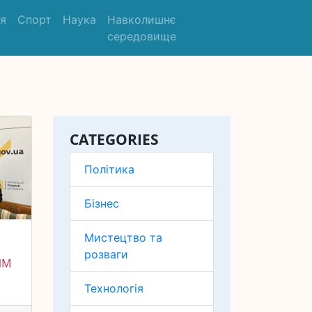
'я
Спорт
Наука
Навколишнє
середовище
CATEGORIES
Політика
Бізнес
Мистецтво та
розваги
ИМ
Технологія