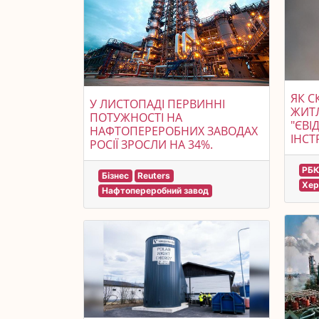
ЯК С
У ЛИСТОПАДІ ПЕРВИННІ
ЖИТ
ПОТУЖНОСТІ НА
"ЄВІ
НАФТОПЕРЕРОБНИХ ЗАВОДАХ
ІНСТ
РОСІЇ ЗРОСЛИ НА 34%.
РБК
Бізнес
Reuters
Хер
Нафтопереробний завод