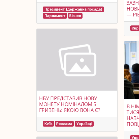
ЗАЗН
НОВИ
Президент (державна посада)
— РІ
Парламент
Бізнес
Євр
НБУ ПРЕДСТАВИВ НОВУ
МОНЕТУ НОМІНАЛОМ 5
В НІ
ГРИВЕНЬ: ЯКОЮ ВОНА Є?
ТИСЯ
НАВЧ
ПОВ
Київ
Реклама
Українці
Укр