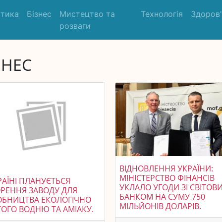
ітика
Бізнес
Мистецтво та
Технологія
Здоров
розваги
ЗНЕС
ВІДНОВЛЕННЯ УКРАЇНИ:
МІНІСТЕРСТВО ФІНАНСІВ
РАЇНІ ПЛАНУЄТЬСЯ
УКЛАЛО УГОДИ ЗІ СВІТОВ
РЕННЯ ЗАВОДУ ДЛЯ
БАНКОМ НА СУМУ 750
ОБНИЦТВА ЕКОЛОГІЧНО
МІЛЬЙОНІВ ДОЛАРІВ.
ОГО ВОДНЮ ТА АМІАКУ.