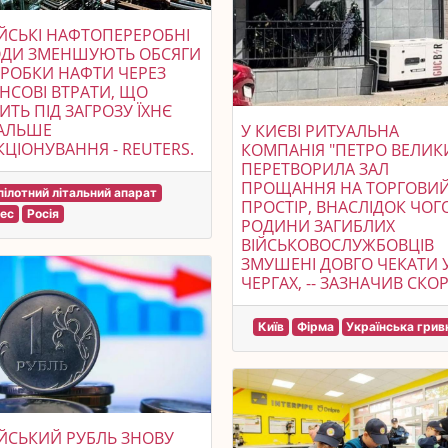
ЙСЬКІ НАФТОПЕРЕРОБНІ
ОДИ ЗМЕНШУЮТЬ ОБСЯГИ
РОБКИ НАФТИ ЧЕРЕЗ
НСОВІ ВТРАТИ, ЩО
ИТЬ ПІД ЗАГРОЗУ ЇХНЄ
АЛЬШЕ
У КИЄВІ РИТУАЛЬНА
ЦІОНУВАННЯ - REUTERS.
КОМПАНІЯ "ПЕТРО ВЕЛИК
ПЕРЕТВОРИЛА ЗАЛ
ПРОЩАННЯ НА ТОРГОВИ
пілотний літальний апарат
ПРОСТІР, ВНАСЛІДОК ЧОГ
нес
Росія
РОДИНИ ЗАГИБЛИХ
ВІЙСЬКОВОСЛУЖБОВЦІВ
ЗМУШЕНІ ДОВГО ЧЕКАТИ 
ЧЕРГАХ, -- ЗАЗНАЧИВ СКО
Київ
Фірма
Українська грив
ЙСЬКИЙ РУБЛЬ ЗНОВУ