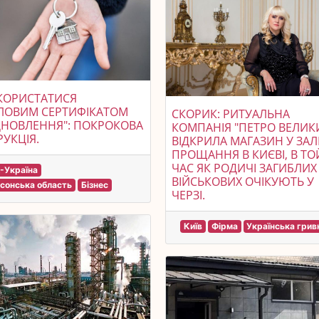
КОРИСТАТИСЯ
ЛОВИМ СЕРТИФІКАТОМ
СКОРИК: РИТУАЛЬНА
ДНОВЛЕННЯ": ПОКРОКОВА
КОМПАНІЯ "ПЕТРО ВЕЛИК
РУКЦІЯ.
ВІДКРИЛА МАГАЗИН У ЗАЛ
ПРОЩАННЯ В КИЄВІ, В ТО
ЧАС ЯК РОДИЧІ ЗАГИБЛИХ
-Україна
ВІЙСЬКОВИХ ОЧІКУЮТЬ У
сонська область
Бізнес
ЧЕРЗІ.
Київ
Фірма
Українська грив