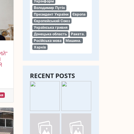
Укрінформ
Володимир Путін
Президент України
Європа
Європейський Союз
Українська гривня
Донецька область
Ракета.
Російська мова
Машина.
Харків
ИЙ"
І
Й
RECENT POSTS
ня