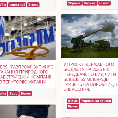
Україна
Позика.
Бізнес
аїна
Інвестиції
Бізнес
У ПРОЕКТІ ДЕРЖАВНОГО
ERS: "ГАЗПРОМ" ЗУПИНЯЄ
БЮДЖЕТУ НА 2025 РІК
ТАЧАННЯ ПРИРОДНОГО
ПЕРЕДБАЧЕНО ВИДІЛИТИ
 АВСТРІЙСЬКІЙ КОМПАНІЇ
БІЛЬШЕ 55 МІЛЬЯРДІВ
З ТЕРИТОРІЮ УКРАЇНИ.
ГРИВЕНЬ НА ВИРОБНИЦТ
ОЗБРОЄННЯ.
аїна
Євро
Бізнес
Фірма
Українська гривня
Бізнес