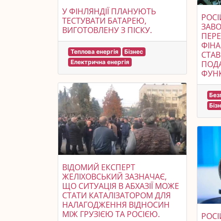
У ФІНЛЯНДІЇ ПЛАНУЮТЬ
РОСІ
ТЕСТУВАТИ БАТАРЕЮ,
ЗАВ
ВИГОТОВЛЕНУ З ПІСКУ.
ПЕРЕ
ФІНА
Теплова енергія
Бізнес
СТАВ
Електрична енергія
ПОД
ФУНК
Без
Біз
ВІДОМИЙ ЕКСПЕРТ
ЖЕЛІХОВСЬКИЙ ЗАЗНАЧАЄ,
ЩО СИТУАЦІЯ В АБХАЗІЇ МОЖЕ
СТАТИ КАТАЛІЗАТОРОМ ДЛЯ
НАЛАГОДЖЕННЯ ВІДНОСИН
МІЖ ГРУЗІЄЮ ТА РОСІЄЮ.
РОСІ