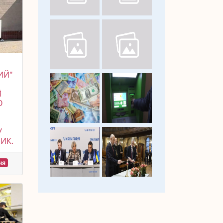
ИЙ"
Й
О
У
РИК.
ня