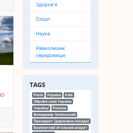
Здоров'я
Спорт
Наука
Навколишнє
середовище
TAGS
ВО
Росія
Україна
Київ
Збройні сили України
Українці
Росіяни
Володимир Зеленський
Президент (державна посада)
Безпілотний літальний апарат