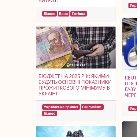
ВИТРАТ.
Укр
Бізнес
Банк
Готівка
БЮДЖЕТ НА 2025 РІК: ЯКИМИ
REUT
БУДУТЬ ОСНОВНІ ПОКАЗНИКИ
ПОС
ПРОЖИТКОВОГО МІНІМУМУ В
ГАЗУ
УКРАЇНІ
ЧЕРЕ
Українська гривня
Сміливіше.
Укр
Бізнес