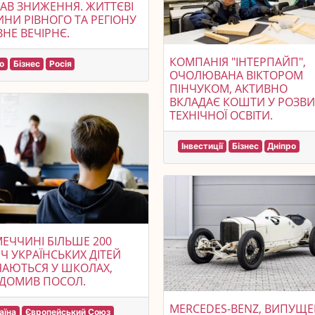
АВ ЗНИЖЕННЯ. ЖИТТЄВІ
НИ РІВНОГО ТА РЕГІОНУ
ВНЕ ВЕЧІРНЄ.
КОМПАНІЯ "ІНТЕРПАЙП",
о
Бізнес
Росія
ОЧОЛЮВАНА ВІКТОРОМ
ПІНЧУКОМ, АКТИВНО
ВКЛАДАЄ КОШТИ У РОЗВ
ТЕХНІЧНОЇ ОСВІТИ.
Інвестиції
Бізнес
Дніпро
МЕЧЧИНІ БІЛЬШЕ 200
Ч УКРАЇНСЬКИХ ДІТЕЙ
АЮТЬСЯ У ШКОЛАХ,
ІДОМИВ ПОСОЛ.
MERCEDES-BENZ, ВИПУЩ
аїна
Європейський Союз