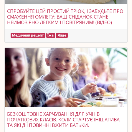
СПРОБУЙТЕ ЦЕЙ ПРОСТИЙ ТРЮК, І ЗАБУДЬТЕ ПРО
СМАЖЕННЯ ОМЛЕТУ: ВАШ СНІДАНОК СТАНЕ
НЕЙМОВІРНО ЛЕГКИМ І ПОВІТРЯНИМ! (ВІДЕО)
Медичний рецепт
Їжа
Яйце
БЕЗКОШТОВНЕ ХАРЧУВАННЯ ДЛЯ УЧНІВ
ПОЧАТКОВИХ КЛАСІВ: КОЛИ СТАРТУЄ ІНІЦІАТИВА
ТА ЯКІ ДІЇ ПОВИННІ ВЖИТИ БАТЬКИ.