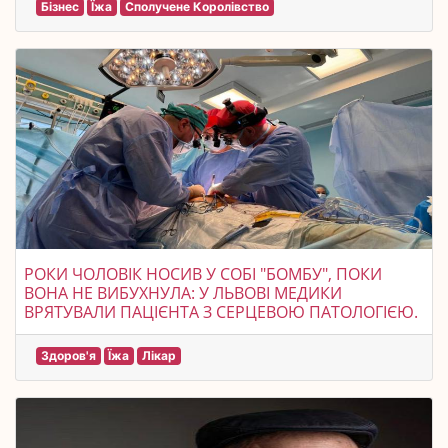
Бізнес
Їжа
Сполучене Королівство
РОКИ ЧОЛОВІК НОСИВ У СОБІ "БОМБУ", ПОКИ
ВОНА НЕ ВИБУХНУЛА: У ЛЬВОВІ МЕДИКИ
ВРЯТУВАЛИ ПАЦІЄНТА З СЕРЦЕВОЮ ПАТОЛОГІЄЮ.
Здоров'я
Їжа
Лікар