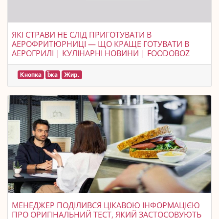
ЯКІ СТРАВИ НЕ СЛІД ПРИГОТУВАТИ В
АЕРОФРИТЮРНИЦІ — ЩО КРАЩЕ ГОТУВАТИ В
АЕРОГРИЛІ | КУЛІНАРНІ НОВИНИ | FOODOBOZ
Кнопка
Їжа
Жир.
МЕНЕДЖЕР ПОДІЛИВСЯ ЦІКАВОЮ ІНФОРМАЦІЄЮ
ПРО ОРИГІНАЛЬНИЙ ТЕСТ, ЯКИЙ ЗАСТОСОВУЮТЬ