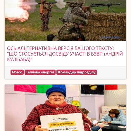
ОСЬ АЛЬТЕРНАТИВНА ВЕРСІЯ ВАШОГО ТЕКСТУ:
"ЩО СТОСУЄТЬСЯ ДОСВІДУ УЧАСТІ В БЗВП (АНДРІЙ
КУЛІБАБА)"
М'ясо
Теплова енергія
Командир підрозділу