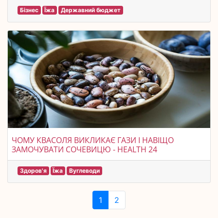
Бізнес
Їжа
Державний бюджет
ЧОМУ КВАСОЛЯ ВИКЛИКАЄ ГАЗИ І НАВІЩО
ЗАМОЧУВАТИ СОЧЕВИЦЮ - HEALTH 24
Здоров'я
Їжа
Вуглеводи
1
2