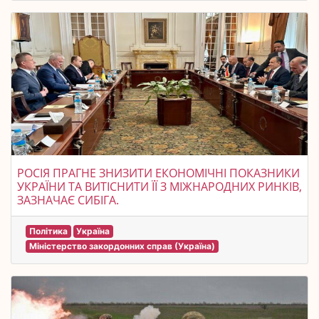
РОСІЯ ПРАГНЕ ЗНИЗИТИ ЕКОНОМІЧНІ ПОКАЗНИКИ
УКРАЇНИ ТА ВИТІСНИТИ ЇЇ З МІЖНАРОДНИХ РИНКІВ,
ЗАЗНАЧАЄ СИБІГА.
Політика
Україна
Міністерство закордонних справ (Україна)