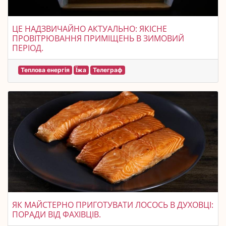
ЦЕ НАДЗВИЧАЙНО АКТУАЛЬНО: ЯКІСНЕ
ПРОВІТРЮВАННЯ ПРИМІЩЕНЬ В ЗИМОВИЙ
ПЕРІОД.
Теплова енергія
Їжа
Телеграф
ЯК МАЙСТЕРНО ПРИГОТУВАТИ ЛОСОСЬ В ДУХОВЦІ:
ПОРАДИ ВІД ФАХІВЦІВ.