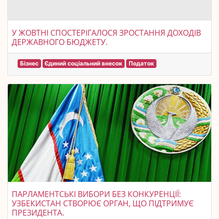
У ЖОВТНІ СПОСТЕРІГАЛОСЯ ЗРОСТАННЯ ДОХОДІВ
ДЕРЖАВНОГО БЮДЖЕТУ.
Бізнес
Єдиний соціальний внесок
Податок
ПАРЛАМЕНТСЬКІ ВИБОРИ БЕЗ КОНКУРЕНЦІЇ:
УЗБЕКИСТАН СТВОРЮЄ ОРГАН, ЩО ПІДТРИМУЄ
ПРЕЗИДЕНТА.