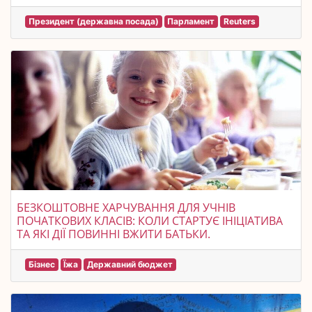
Президент (державна посада)
Парламент
Reuters
БЕЗКОШТОВНЕ ХАРЧУВАННЯ ДЛЯ УЧНІВ
ПОЧАТКОВИХ КЛАСІВ: КОЛИ СТАРТУЄ ІНІЦІАТИВА
ТА ЯКІ ДІЇ ПОВИННІ ВЖИТИ БАТЬКИ.
Бізнес
Їжа
Державний бюджет