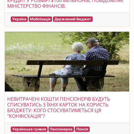
КРЕДИТ У РОЗМІРІ $100 МІЛЬЙОНІВ, ПОВІДОМЛЯЄ
МІНІСТЕРСТВО ФІНАНСІВ.
Україна
Мобілізація
Державний бюджет
НЕВИТРАЧЕНІ КОШТИ ПЕНСІОНЕРІВ БУДУТЬ
СПИСУВАТИСЬ З ЇХНІХ КАРТОК НА КОРИСТЬ
БЮДЖЕТУ: КОГО СТОСУВАТИМЕТЬСЯ ЦЯ
"КОНФІСКАЦІЯ"?
Українська гривня
Пенсіонерка
Пенсія