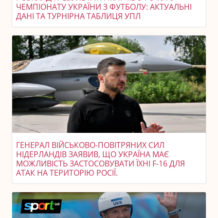
ЧЕМПІОНАТУ УКРАЇНИ З ФУТБОЛУ: АКТУАЛЬНІ
ДАНІ ТА ТУРНІРНА ТАБЛИЦЯ УПЛ
ГЕНЕРАЛ ВІЙСЬКОВО-ПОВІТРЯНИХ СИЛ
НІДЕРЛАНДІВ ЗАЯВИВ, ЩО УКРАЇНА МАЄ
МОЖЛИВІСТЬ ЗАСТОСОВУВАТИ ЇХНІ F-16 ДЛЯ
АТАК НА ТЕРИТОРІЮ РОСІЇ.