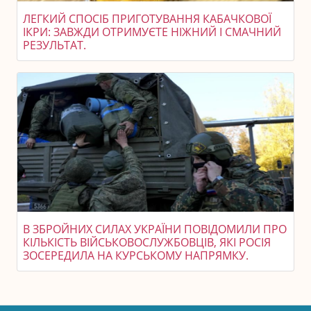
ЛЕГКИЙ СПОСІБ ПРИГОТУВАННЯ КАБАЧКОВОЇ
ІКРИ: ЗАВЖДИ ОТРИМУЄТЕ НІЖНИЙ І СМАЧНИЙ
РЕЗУЛЬТАТ.
В ЗБРОЙНИХ СИЛАХ УКРАЇНИ ПОВІДОМИЛИ ПРО
КІЛЬКІСТЬ ВІЙСЬКОВОСЛУЖБОВЦІВ, ЯКІ РОСІЯ
ЗОСЕРЕДИЛА НА КУРСЬКОМУ НАПРЯМКУ.