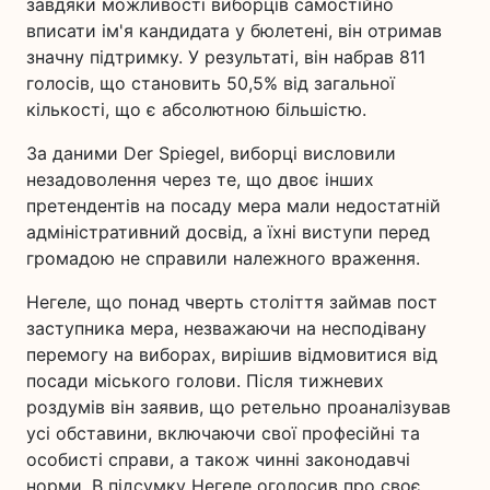
завдяки можливості виборців самостійно
вписати ім'я кандидата у бюлетені, він отримав
значну підтримку. У результаті, він набрав 811
голосів, що становить 50,5% від загальної
кількості, що є абсолютною більшістю.
За даними Der Spiegel, виборці висловили
незадоволення через те, що двоє інших
претендентів на посаду мера мали недостатній
адміністративний досвід, а їхні виступи перед
громадою не справили належного враження.
Негеле, що понад чверть століття займав пост
заступника мера, незважаючи на несподівану
перемогу на виборах, вирішив відмовитися від
посади міського голови. Після тижневих
роздумів він заявив, що ретельно проаналізував
усі обставини, включаючи свої професійні та
особисті справи, а також чинні законодавчі
норми. В підсумку Негеле оголосив про своє