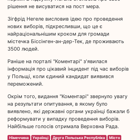
рішення не висуватися на пост мера.
Зігфрід Негеле висловив ідею про проведення
нових виборів, підкресливши, що це є
найраціональнішим кроком для громади
містечка Біссінген-ан-дер-Тек, де проживають
3500 людей.
Раніше на порталі "Коментарі" з'явилася
інформація про цікавий інцидент під час виборів
у Польщі, коли єдиний кандидат виявився
переможений.
Окрім того, видання "Коментарі" звернуло увагу
на результати опитування, в якому було
виявлено, які державні органи українці бажали б
реформувати у випадку проведення виборів.
Найбільше голосів отримала Верховна Рада.
Німеччина
Українці
Друга Польська Республіка
Місто