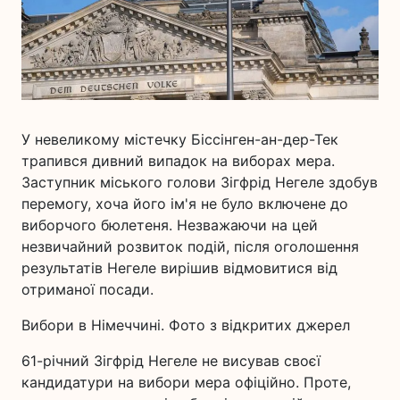
У невеликому містечку Біссінген-ан-дер-Тек
трапився дивний випадок на виборах мера.
Заступник міського голови Зігфрід Негеле здобув
перемогу, хоча його ім'я не було включене до
виборчого бюлетеня. Незважаючи на цей
незвичайний розвиток подій, після оголошення
результатів Негеле вирішив відмовитися від
отриманої посади.
Вибори в Німеччині. Фото з відкритих джерел
61-річний Зігфрід Негеле не висував своєї
кандидатури на вибори мера офіційно. Проте,