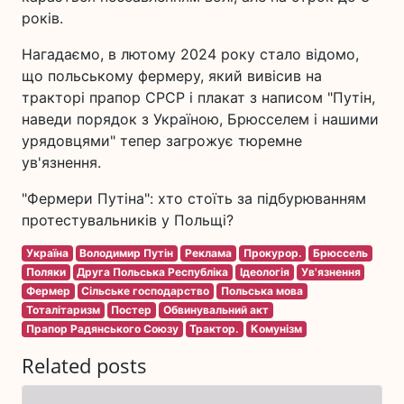
років.
Нагадаємо, в лютому 2024 року стало відомо,
що польському фермеру, який вивісив на
тракторі прапор СРСР і плакат з написом "Путін,
наведи порядок з Україною, Брюсселем і нашими
урядовцями" тепер загрожує тюремне
ув'язнення.
"Фермери Путіна": хто стоїть за підбурюванням
протестувальників у Польщі?
Україна
Володимир Путін
Реклама
Прокурор.
Брюссель
Поляки
Друга Польська Республіка
Ідеологія
Ув'язнення
Фермер
Сільське господарство
Польська мова
Тоталітаризм
Постер
Обвинувальний акт
Прапор Радянського Союзу
Трактор.
Комунізм
Related posts