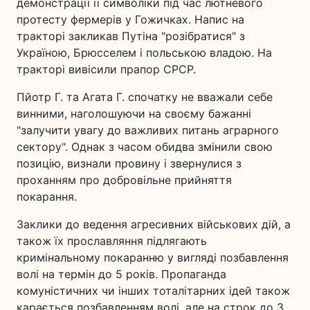
демонстрації її символіки під час лютневого
протесту фермерів у Гожичках. Напис на
тракторі закликав Путіна "розібратися" з
Україною, Брюсселем і польською владою. На
тракторі вивісили прапор СРСР.
Пйотр Г. та Агата Г. спочатку не вважали себе
винними, наголошуючи на своєму бажанні
"залучити увагу до важливих питань аграрного
сектору". Однак з часом обидва змінили свою
позицію, визнали провину і звернулися з
проханням про добровільне прийняття
покарання.
Заклики до ведення агресивних військових дій, а
також їх прославляння підлягають
кримінальному покаранню у вигляді позбавлення
волі на термін до 5 років. Пропаганда
комуністичних чи інших тоталітарних ідей також
карається позбавленням волі, але на строк до 3