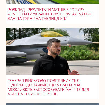
РОЗКЛАД І РЕЗУЛЬТАТИ МАТЧІВ 5-ГО ТУРУ
ЧЕМПІОНАТУ УКРАЇНИ З ФУТБОЛУ: АКТУАЛЬНІ
ДАНІ ТА ТУРНІРНА ТАБЛИЦЯ УПЛ
ГЕНЕРАЛ ВІЙСЬКОВО-ПОВІТРЯНИХ СИЛ
НІДЕРЛАНДІВ ЗАЯВИВ, ЩО УКРАЇНА МАЄ
МОЖЛИВІСТЬ ЗАСТОСОВУВАТИ ЇХНІ F-16 ДЛЯ
АТАК НА ТЕРИТОРІЮ РОСІЇ.