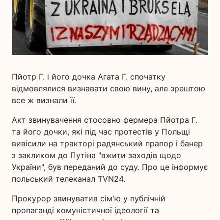
Пйотр Г. і його дочка Агата Г. спочатку
відмовлялися визнавати свою вину, але зрештою
все ж визнали її.
Акт звинувачення стосовно фермера Пйотра Г.
та його дочки, які під час протестів у Польщі
вивісили на тракторі радянський прапор і банер
з закликом до Путіна "вжити заходів щодо
України", був переданий до суду. Про це інформує
польський телеканал TVN24.
Прокурор звинуватив сім'ю у публічній
пропаганді комуністичної ідеології та