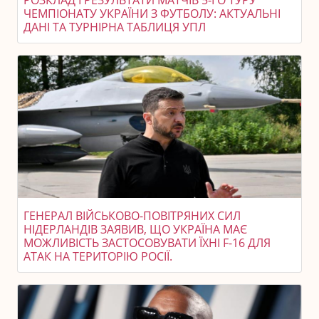
ЧЕМПІОНАТУ УКРАЇНИ З ФУТБОЛУ: АКТУАЛЬНІ
ДАНІ ТА ТУРНІРНА ТАБЛИЦЯ УПЛ
ГЕНЕРАЛ ВІЙСЬКОВО-ПОВІТРЯНИХ СИЛ
НІДЕРЛАНДІВ ЗАЯВИВ, ЩО УКРАЇНА МАЄ
МОЖЛИВІСТЬ ЗАСТОСОВУВАТИ ЇХНІ F-16 ДЛЯ
АТАК НА ТЕРИТОРІЮ РОСІЇ.