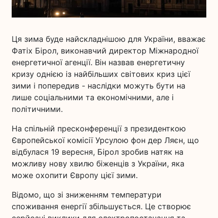
Ця зима буде найскладнішою для України, вважає
Фатіх Бірол, виконавчий директор Міжнародної
енергетичної агенції. Він назвав енергетичну
кризу однією із найбільших світових криз цієї
зими і попередив - наслідки можуть бути на
лише соціальними та економічними, але і
політичними.
На спільній пресконференції з президенткою
Європейської комісії Урсулою фон дер Ляєн, що
відбулася 19 вересня, Бірол зробив натяк на
можливу нову хвилю біженців з України, яка
може охопити Європу цієї зими.
Відомо, що зі зниженням температури
споживання енергії збільшується. Це створює
серйозні виклики для електропостачання та