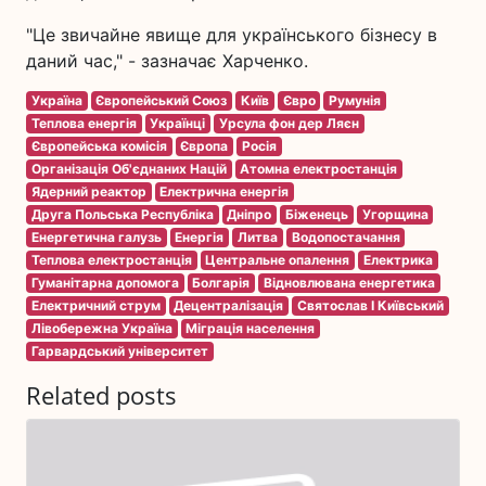
"Це звичайне явище для українського бізнесу в
даний час," - зазначає Харченко.
Україна
Європейський Союз
Київ
Євро
Румунія
Теплова енергія
Українці
Урсула фон дер Ляєн
Європейська комісія
Європа
Росія
Організація Об'єднаних Націй
Атомна електростанція
Ядерний реактор
Електрична енергія
Друга Польська Республіка
Дніпро
Біженець
Угорщина
Енергетична галузь
Енергія
Литва
Водопостачання
Теплова електростанція
Центральне опалення
Електрика
Гуманітарна допомога
Болгарія
Відновлювана енергетика
Електричний струм
Децентралізація
Святослав I Київський
Лівобережна Україна
Міграція населення
Гарвардський університет
Related posts