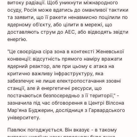
витоку радіації. Щоб уникнути міжнародного
осуду, Росія може вдатись до оманливої тактики
та заявити, що її ракети ненавмисно поцілили по
ядерному об'єкту, або цілити в мережі, що
доставляють струм до АЕС, або відводять звідти
енергію.
"Це своєрідна сіра зона в контексті Женевської
конвенції: відсутність прямого наміру вражати
ядерний реактор, але при цьому є атака на
критично важливу інфраструктуру, яка
забезпечує не лише електропостачання ззовні
станції, але й енергетичні ресурси, що
постачаються безпосередньо з її території," -
зазначила під час обговорення в Центрі Вілсона
Мар'яна Буджерин, дослідниця з Гарвардського
університету.
Павлюк погоджується. Він вказує - в такому
випадку українському персоналу буде дуже