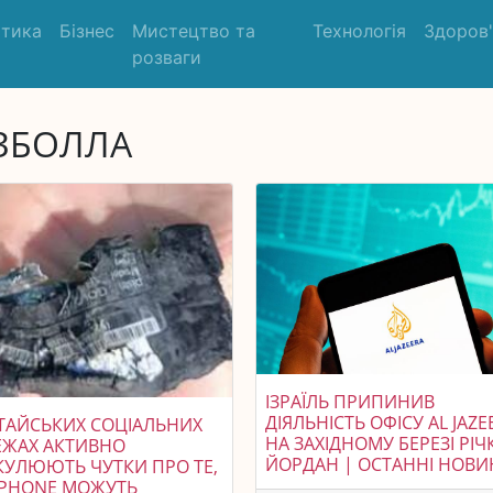
ітика
Бізнес
Мистецтво та
Технологія
Здоров
розваги
ЗБОЛЛА
ІЗРАЇЛЬ ПРИПИНИВ
ДІЯЛЬНІСТЬ ОФІСУ AL JAZE
ТАЙСЬКИХ СОЦІАЛЬНИХ
НА ЗАХІДНОМУ БЕРЕЗІ РІЧ
ЕЖАХ АКТИВНО
ЙОРДАН | ОСТАННІ НОВ
УЛЮЮТЬ ЧУТКИ ПРО ТЕ,
IPHONE МОЖУТЬ