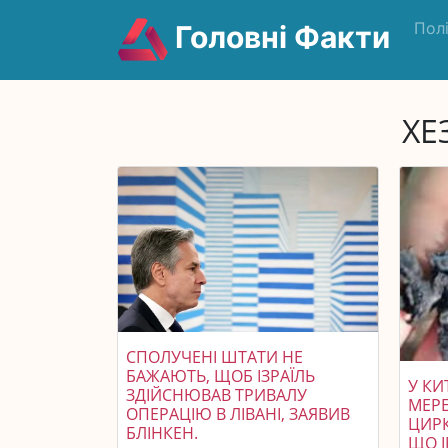
Пол
Головні Факти
ХЕ
СПОЛУЧЕНІ ШТАТИ НЕ
БАЖАЮТЬ, ЩОБ ІЗРАЇЛЬ
У КИ
ЗДІЙСНЮВАВ ТРИВАЛУ
МЕР
ОПЕРАЦІЮ В ЛІВАНІ, ЗАЯВИВ
ЦИРК
БЛІНКЕН.
ЩО 