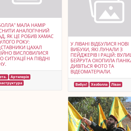
БОЛЛА" МАЛА НАМІР
СНИТИ АНАЛОГІЧНИЙ
Д, ЯК ЦЕ РОБИВ ХАМАС
ЛОГО РОКУ:
У ЛІВАНІ ВІДБУЛИСЯ НОВІ
ДСТАВНИКИ ЦАХАЛ
ВИБУХИ, ЯКІ ЛУНАЛИ З
ЦІЙНО ВИСЛОВИЛИСЯ
ПЕЙДЖЕРІВ І РАЦІЙ: ВУЛИ
 СИТУАЦІЇ НА ПІВДНІ
БЕЙРУТА ОХОПИЛА ПАНІК
НУ.
ДИВІТЬСЯ ФОТО ТА
ВІДЕОМАТЕРІАЛИ.
ета.
Артилерія
раструктура
Вибух!
Хезболла
Ліван