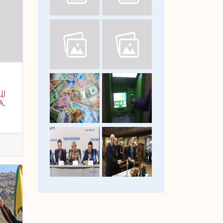
ЦІ
А.