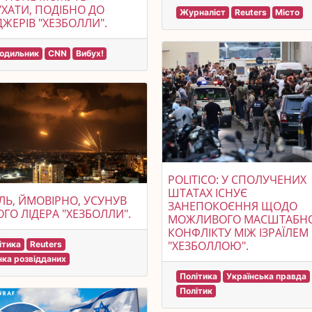
ХАТИ, ПОДІБНО ДО
Журналіст
Reuters
Місто
ЖЕРІВ "ХЕЗБОЛЛИ".
одильник
CNN
Вибух!
POLITICO: У СПОЛУЧЕНИХ
ШТАТАХ ІСНУЄ
ЇЛЬ, ЙМОВІРНО, УСУНУВ
ЗАНЕПОКОЄННЯ ЩОДО
ГО ЛІДЕРА "ХЕЗБОЛЛИ".
МОЖЛИВОГО МАСШТАБН
КОНФЛІКТУ МІЖ ІЗРАЇЛЕМ 
"ХЕЗБОЛЛОЮ".
ітика
Reuters
нка розвідданих
Політика
Українська правда
Політик