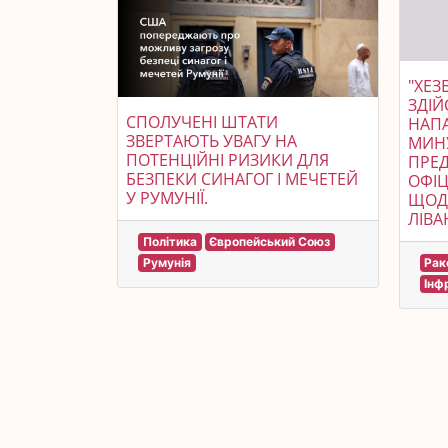
"ХЕЗ
ЗДІЙ
СПОЛУЧЕНІ ШТАТИ
НАПА
ЗВЕРТАЮТЬ УВАГУ НА
МИНУ
ПОТЕНЦІЙНІ РИЗИКИ ДЛЯ
ПРЕ
БЕЗПЕКИ СИНАГОГ І МЕЧЕТЕЙ
ОФІ
У РУМУНІЇ.
ЩОДО
ЛІВА
Політика
Європейський Союз
Рак
Румунія
Інф