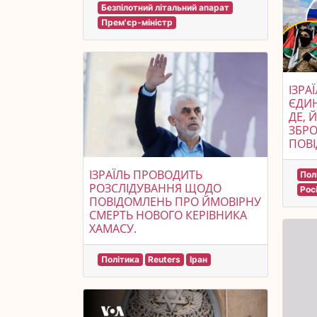
Безпілотний літальний апарат
Прем'єр-міністр
ІЗРА
ЄДИН
ДЕ, 
ЗБРО
ПОВІ
ІЗРАЇЛЬ ПРОВОДИТЬ
Пол
РОЗСЛІДУВАННЯ ЩОДО
Рос
ПОВІДОМЛЕНЬ ПРО ЙМОВІРНУ
СМЕРТЬ НОВОГО КЕРІВНИКА
ХАМАСУ.
Політика
Reuters
Іран