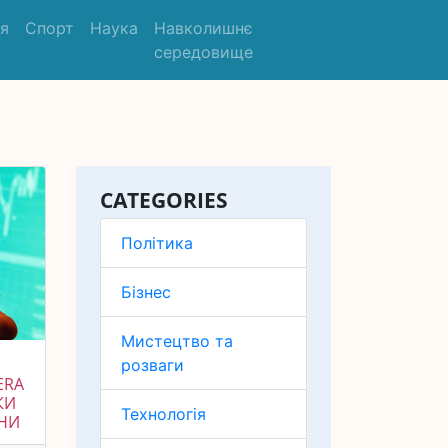
'я
Спорт
Наука
Навколишнє
середовище
CATEGORIES
Політика
Бізнес
Мистецтво та
розваги
ERA
КИ
Технологія
ИНИ