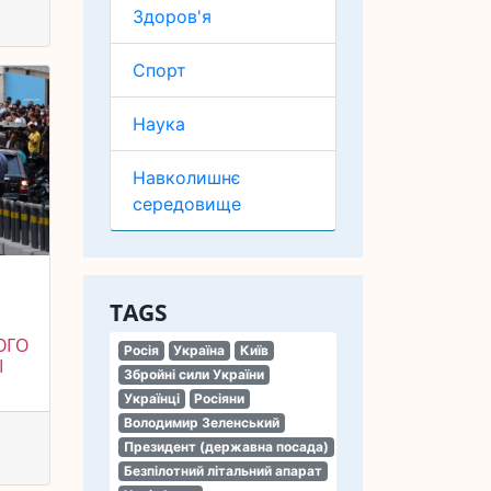
Здоров'я
Спорт
Наука
Навколишнє
середовище
TAGS
ОГО
Росія
Україна
Київ
І
Збройні сили України
Українці
Росіяни
Володимир Зеленський
Президент (державна посада)
Безпілотний літальний апарат