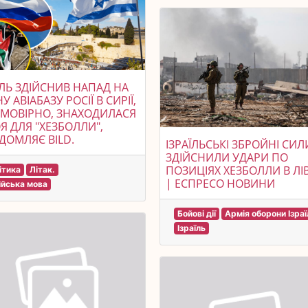
ЇЛЬ ЗДІЙСНИВ НАПАД НА
У АВІАБАЗУ РОСІЇ В СИРІЇ,
ЙМОВІРНО, ЗНАХОДИЛАСЯ
Я ДЛЯ "ХЕЗБОЛЛИ",
ДОМЛЯЄ BILD.
ІЗРАЇЛЬСЬКІ ЗБРОЙНІ СИЛ
ЗДІЙСНИЛИ УДАРИ ПО
ПОЗИЦІЯХ ХЕЗБОЛЛИ В ЛІ
ітика
Літак.
| ЕСПРЕСО НОВИНИ
ійська мова
Бойові дії
Армія оборони Ізра
Ізраїль