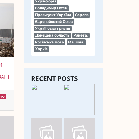
Укрінформ
Володимир Путін
Президент України
Європа
Європейський Союз
Українська гривня
Донецька область
Ракета.
Російська мова
Машина.
Харків
И
ВАНІ
RECENT POSTS
їлю