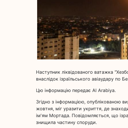
Наступник ліквідованого ватажка "Хезбо
внаслідок ізраїльського авіаудару по Б
Цю інформацію передає Al Arabiya.
Згідно з інформацією, опублікованою вид
жовтня, міг уразити укриття, де знаход
ім'ям Мортада. Повідомляється, що ізра
знищила частину споруди.