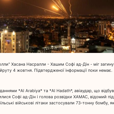
лли" Хасана Насралли - Хашим Софі ад-Дін - міг загин
ейруту 4 жовтня. Підвтердженої інформації поки немає.
аннями *Al Arabiya* та *Al Hadath*, авіаудар, що відбу
илися Софі ад-Дін і голова розвідки ХАМАС, відомий під
їльські військові літаки застосували 73-тонну бомбу, я