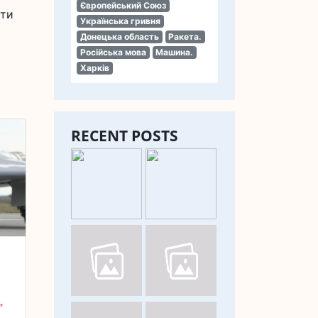
Європейський Союз
сти
Українська гривня
Донецька область
Ракета.
Російська мова
Машина.
Харків
RECENT POSTS
И
Ч
"