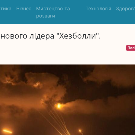
ітика
Бізнес
Мистецтво та
Технологія
Здоров
розваги
в нового лідера "Хезболли".
Пол