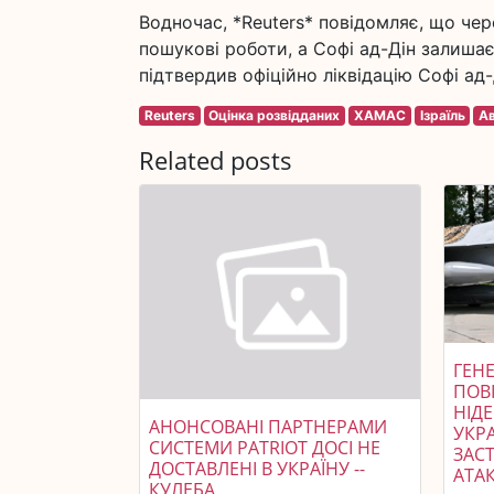
Водночас, *Reuters* повідомляє, що че
пошукові роботи, а Софі ад-Дін залишає
підтвердив офіційно ліквідацію Софі ад-
Reuters
Оцінка розвідданих
ХАМАС
Ізраїль
Ав
Related posts
ГЕНЕ
ПОВ
НІД
АНОНСОВАНІ ПАРТНЕРАМИ
УКР
СИСТЕМИ PATRIOT ДОСІ НЕ
ЗАСТ
ДОСТАВЛЕНІ В УКРАЇНУ --
АТАК
КУЛЕБА