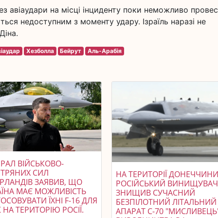
рез авіаудари на місці інциденту поки неможливо прове
ться недоступним з моменту удару. Ізраїль наразі не
Діна.
іаудар
Хезболла
Бейрут
Аль-Арабія
РАЛ ВІЙСЬКОВО-
ІТРЯНИХ СИЛ
НА ТЕРИТОРІЇ ДОНЕЧЧИН
ЕРЛАНДІВ ЗАЯВИВ, ЩО
РОСІЙСЬКИЙ ВИНИЩУВА
АЇНА МАЄ МОЖЛИВІСТЬ
ЗНИЩИВ СУЧАСНИЙ
ОСОВУВАТИ ЇХНІ F-16 ДЛЯ
БЕЗПІЛОТНИЙ ЛІТАЛЬНИЙ
 НА ТЕРИТОРІЮ РОСІЇ.
АПАРАТ С-70 "МИСЛИВЕЦЬ