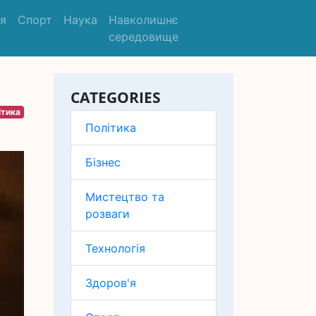
'я
Спорт
Наука
Навколишнє
середовище
CATEGORIES
ітика
Політика
Бізнес
Мистецтво та
розваги
Технологія
Здоров'я