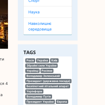
Спорт
Наука
Навколишнє
середовище
TAGS
ути
Росія
Україна
Київ
Збройні сили України
Українці
Росіяни
Володимир Зеленський
Президент (державна посада)
вся 4
Безпілотний літальний апарат
Укрінформ
ка
Володимир Путін
Президент України
Європа