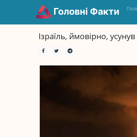
Пол
Головні Факти
Ізраїль, ймовірно, усуну