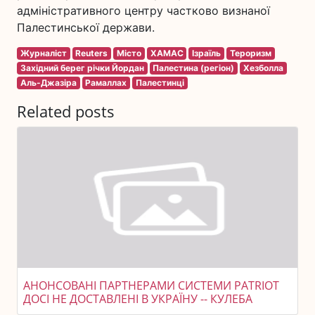
адміністративного центру частково визнаної
Палестинської держави.
Журналіст
Reuters
Місто
ХАМАС
Ізраїль
Тероризм
Західний берег річки Йордан
Палестина (регіон)
Хезболла
Аль-Джазіра
Рамаллах
Палестинці
Related posts
АНОНСОВАНІ ПАРТНЕРАМИ СИСТЕМИ PATRIOT
ДОСІ НЕ ДОСТАВЛЕНІ В УКРАЇНУ -- КУЛЕБА