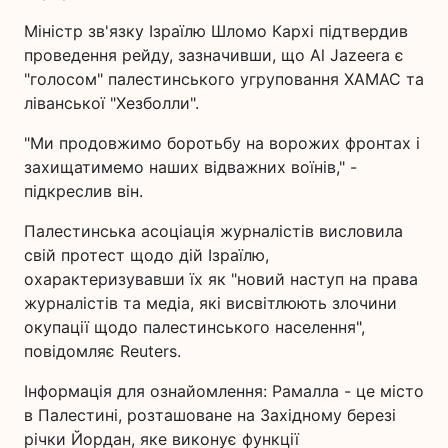
Міністр зв'язку Ізраїлю Шломо Кархі підтвердив
проведення рейду, зазначивши, що Al Jazeera є
"голосом" палестинського угруповання ХАМАС та
ліванської "Хезболли".
"Ми продовжимо боротьбу на ворожих фронтах і
захищатимемо наших відважних воїнів," -
підкреслив він.
Палестинська асоціація журналістів висловила
свій протест щодо дій Ізраїлю,
охарактеризувавши їх як "новий наступ на права
журналістів та медіа, які висвітлюють злочини
окупації щодо палестинського населення",
повідомляє Reuters.
Інформація для ознайомлення: Рамалла - це місто
в Палестині, розташоване на Західному березі
річки Йордан, яке виконує функції