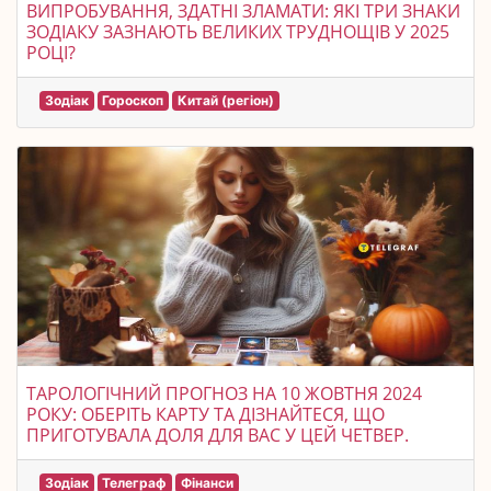
ВИПРОБУВАННЯ, ЗДАТНІ ЗЛАМАТИ: ЯКІ ТРИ ЗНАКИ
ЗОДІАКУ ЗАЗНАЮТЬ ВЕЛИКИХ ТРУДНОЩІВ У 2025
РОЦІ?
Зодіак
Гороскоп
Китай (регіон)
ТАРОЛОГІЧНИЙ ПРОГНОЗ НА 10 ЖОВТНЯ 2024
РОКУ: ОБЕРІТЬ КАРТУ ТА ДІЗНАЙТЕСЯ, ЩО
ПРИГОТУВАЛА ДОЛЯ ДЛЯ ВАС У ЦЕЙ ЧЕТВЕР.
Зодіак
Телеграф
Фінанси