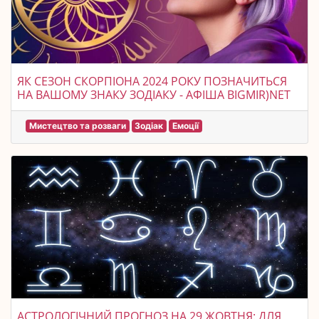
ЯК СЕЗОН СКОРПІОНА 2024 РОКУ ПОЗНАЧИТЬСЯ
НА ВАШОМУ ЗНАКУ ЗОДІАКУ - АФІША BIGMIR)NET
Мистецтво та розваги
Зодіак
Емоції
АСТРОЛОГІЧНИЙ ПРОГНОЗ НА 29 ЖОВТНЯ: ДЛЯ