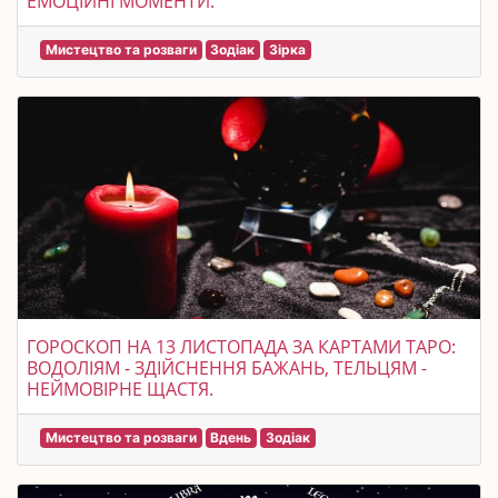
ЕМОЦІЙНІ МОМЕНТИ.
Мистецтво та розваги
Зодіак
Зірка
ГОРОСКОП НА 13 ЛИСТОПАДА ЗА КАРТАМИ ТАРО:
ВОДОЛІЯМ - ЗДІЙСНЕННЯ БАЖАНЬ, ТЕЛЬЦЯМ -
НЕЙМОВІРНЕ ЩАСТЯ.
Мистецтво та розваги
Вдень
Зодіак