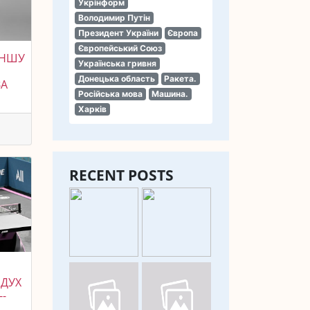
Укрінформ
Володимир Путін
Президент України
Європа
Європейський Союз
ЕНШУ
Українська гривня
Донецька область
Ракета.
ЗА
Російська мова
Машина.
Харків
RECENT POSTS
ІДУХ
--