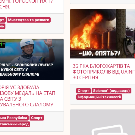
МНІ. ГОРОСКОП НА 17
СНЯ.
рт
Мистецтво та розваги
нь
ЗБІРКА БЛОГОЖАРТІВ ТА
ФОТОПРИКОЛІВ ВІД UAINF
30 СЕРПНЯ
ОРІЯ УС ЗДОБУЛА
Спорт
Science" (видавець)
ЗОВУ МЕДАЛЬ НА ЕТАПІ
Інформаційні технології
А СВІТУ З
УВАЛЬНОГО СЛАЛОМУ.
ька Республіка
Спорт
танський народ