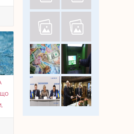
А
, ЩО
,