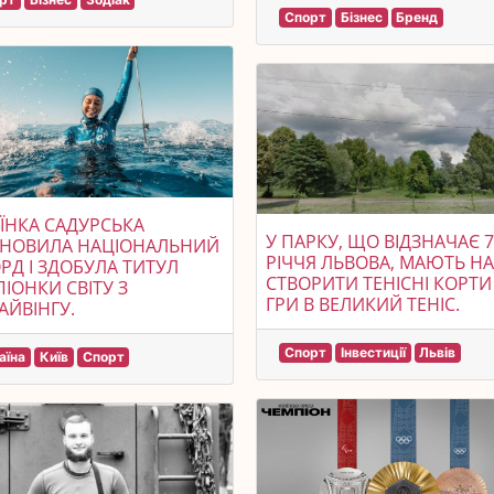
Спорт
Бізнес
Бренд
ЇНКА САДУРСЬКА
У ПАРКУ, ЩО ВІДЗНАЧАЄ 7
АНОВИЛА НАЦІОНАЛЬНИЙ
РІЧЧЯ ЛЬВОВА, МАЮТЬ Н
РД І ЗДОБУЛА ТИТУЛ
СТВОРИТИ ТЕНІСНІ КОРТИ
ІОНКИ СВІТУ З
ГРИ В ВЕЛИКИЙ ТЕНІС.
АЙВІНГУ.
Спорт
Інвестиції
Львів
аїна
Київ
Спорт