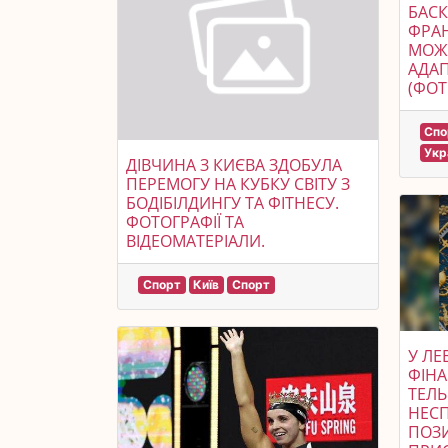
БАСК
ФРАН
МОЖ
АДА
(ФОТ
Спо
Укр
ДІВЧИНА З КИЄВА ЗДОБУЛА
ПЕРЕМОГУ НА КУБКУ СВІТУ З
БОДІБІЛДИНГУ ТА ФІТНЕСУ.
ФОТОГРАФІЇ ТА
ВІДЕОМАТЕРІАЛИ.
Спорт
Київ
Спорт
У ЛЕ
ФІНА
ТЕЛЬ
НЕСП
ПОЗИ