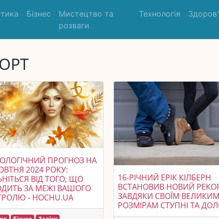
ітика
Бізнес
Мистецтво та
Технологія
Здоров
розваги
ОРТ
ОЛОГІЧНИЙ ПРОГНОЗ НА
ОВТНЯ 2024 РОКУ:
16-РІЧНИЙ ЕРІК КІЛБЕРН
ЬНІТЬСЯ ВІД ТОГО, ЩО
ВСТАНОВИВ НОВИЙ РЕКО
ДИТЬ ЗА МЕЖІ ВАШОГО
ЗАВДЯКИ СВОЇМ ВЕЛИКИ
РОЛЮ - HOCHU.UA
РОЗМІРАМ СТУПНІ ТА ДОЛ
рт
Бізнес
Зодіак