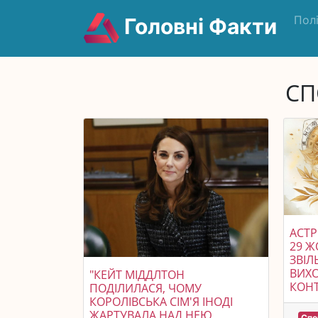
Пол
Головні Факти
СП
АСТР
29 Ж
ЗВІЛ
ВИХО
"КЕЙТ МІДДЛТОН
КОНТ
ПОДІЛИЛАСЯ, ЧОМУ
КОРОЛІВСЬКА СІМ'Я ІНОДІ
ЖАРТУВАЛА НАД НЕЮ,
Спо