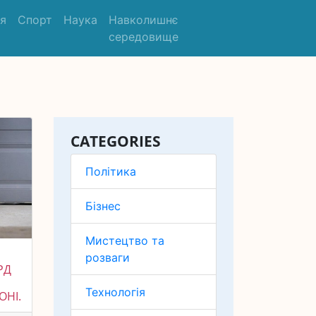
'я
Спорт
Наука
Навколишнє
середовище
CATEGORIES
Політика
Бізнес
Мистецтво та
розваги
РД
М
Технологія
ОНІ.