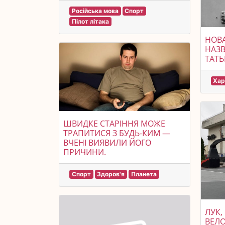
Російська мова
Спорт
Пілот літака
НОВА
НАЗВ
ТАТЬ
Хар
ШВИДКЕ СТАРІННЯ МОЖЕ
ТРАПИТИСЯ З БУДЬ-КИМ —
ВЧЕНІ ВИЯВИЛИ ЙОГО
ПРИЧИНИ.
Спорт
Здоров'я
Планета
ЛУК,
ВЕЛО