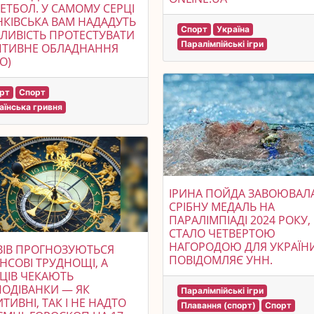
ЕТБОЛ. У САМОМУ СЕРЦІ
КІВСЬКА ВАМ НАДАДУТЬ
Спорт
Україна
ЛИВІСТЬ ПРОТЕСТУВАТИ
Паралімпійські ігри
ПТИВНЕ ОБЛАДНАННЯ
О)
рт
Спорт
аїнська гривня
ІРИНА ПОЙДА ЗАВОЮВАЛ
СРІБНУ МЕДАЛЬ НА
ПАРАЛІМПІАДІ 2024 РОКУ
СТАЛО ЧЕТВЕРТОЮ
НАГОРОДОЮ ДЛЯ УКРАЇНИ
ВІВ ПРОГНОЗУЮТЬСЯ
ПОВІДОМЛЯЄ УНН.
НСОВІ ТРУДНОЩІ, А
ЦІВ ЧЕКАЮТЬ
ОДІВАНКИ — ЯК
Паралімпійські ігри
ТИВНІ, ТАК І НЕ НАДТО
Плавання (спорт)
Спорт