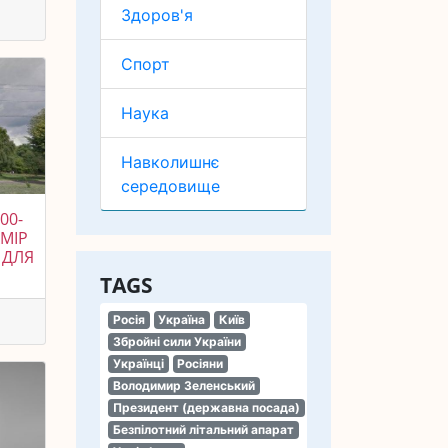
Здоров'я
Спорт
Наука
Навколишнє
середовище
00-
АМІР
 ДЛЯ
TAGS
Росія
Україна
Київ
Збройні сили України
Українці
Росіяни
Володимир Зеленський
Президент (державна посада)
Безпілотний літальний апарат