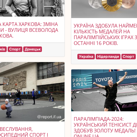
 КАРТА ХАРКОВА: ЗМІНА
УКРАЇНА ЗДОБУЛА НАЙМ
И - ВУЛИЦЯ ВСЕВОЛОДА
КІЛЬКІСТЬ МЕДАЛЕЙ НА
КОВА.
ПАРАЛІМПІЙСЬКИХ ІГРАХ 
ОСТАННІ 16 РОКІВ.
ків
Спорт
Донецьк
Україна
Нідерланди
Спорт
ПАРАЛІМПІАДА-2024:
УКРАЇНСЬКИЙ ТЕНІСИСТ Д
 ВЕСЛУВАННЯ,
ЗДОБУВ ЗОЛОТУ МЕДАЛЬ! 
СИПЕДНИЙ СПОРТ І
ONLINE.UA