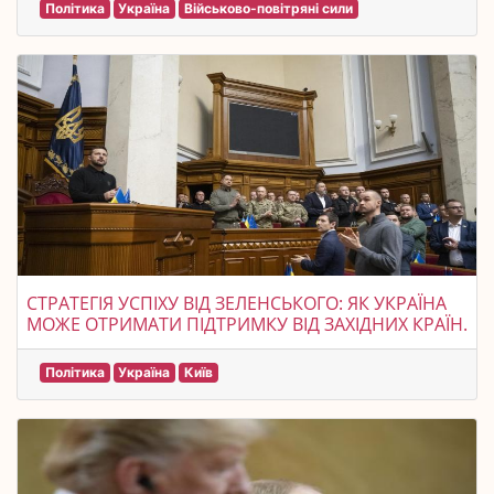
Політика
Україна
Військово-повітряні сили
СТРАТЕГІЯ УСПІХУ ВІД ЗЕЛЕНСЬКОГО: ЯК УКРАЇНА
МОЖЕ ОТРИМАТИ ПІДТРИМКУ ВІД ЗАХІДНИХ КРАЇН.
Політика
Україна
Київ