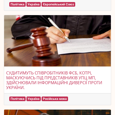
Політика
Україна
Європейський Союз
СУДИТИМУТЬ СПІВРОБІТНИКІВ ФСБ, КОТРІ,
МАСКУЮЧИСЬ ПІД ПРЕДСТАВНИКІВ УПЦ МП,
ЗДІЙСНЮВАЛИ ІНФОРМАЦІЙНІ ДИВЕРСІЇ ПРОТИ
УКРАЇНИ.
Політика
Україна
Російська мова