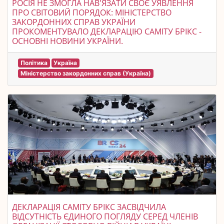
РОСІЯ НЕ ЗМОГЛА НАВ'ЯЗАТИ СВОЄ УЯВЛЕННЯ
ПРО СВІТОВИЙ ПОРЯДОК: МІНІСТЕРСТВО
ЗАКОРДОННИХ СПРАВ УКРАЇНИ
ПРОКОМЕНТУВАЛО ДЕКЛАРАЦІЮ САМІТУ БРІКС -
ОСНОВНІ НОВИНИ УКРАЇНИ.
Політика
Україна
Міністерство закордонних справ (Україна)
ДЕКЛАРАЦІЯ САМІТУ БРІКС ЗАСВІДЧИЛА
ВІДСУТНІСТЬ ЄДИНОГО ПОГЛЯДУ СЕРЕД ЧЛЕНІВ