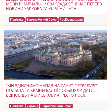
МОВИ В НАВЧАЛЬНИХ ЗАКЛАДАХ ПІД ЧАС ПЕРЕРВ |
НОВИНИ ХАРКОВА ТА УКРАЇНИ - АТН
Політика
Європейський Союз
Російська мова
"МИ ЗДІЙСНИМО НАПАД НА САНКТ-ПЕТЕРБУРГ":
ПОЛЬЩА ТА КРАЇНИ БАЛТІЇ ПООБІЦЯЛИ ДАТИ
ВІДПОВІДЬ НА ВІЙСЬКОВУ АГРЕСІЮ РОСІЇ.
Політика
Україна
Європейський Союз