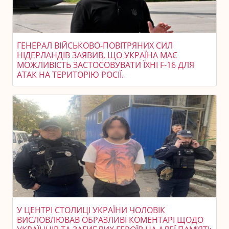
ГЕНЕРАЛ ВІЙСЬКОВО-ПОВІТРЯНИХ СИЛ
НІДЕРЛАНДІВ ЗАЯВИВ, ЩО УКРАЇНА МАЄ
МОЖЛИВІСТЬ ЗАСТОСОВУВАТИ ЇХНІ F-16 ДЛЯ
АТАК НА ТЕРИТОРІЮ РОСІЇ.
У ЦЕНТРІ СТОЛИЦІ УКРАЇНИ ЧОЛОВІК
ВИСЛОВЛЮВАВ ОБРАЗЛИВІ КОМЕНТАРІ ЩОДО