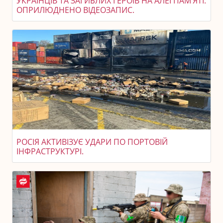
УКРАЇНЦІВ ТА ЗАГИБЛИХ ГЕРОЇВ НА АЛЕЇ ПАМ’ЯТІ:
ОПРИЛЮДНЕНО ВІДЕОЗАПИС.
РОСІЯ АКТИВІЗУЄ УДАРИ ПО ПОРТОВІЙ
ІНФРАСТРУКТУРІ.