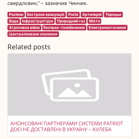
свердловин," – зазначив Чинчик.
Росіяни
Екстрена евакуація
Росія
Артилерія
Торецьк
Вода
Інфраструктура
Природний газ
Місто
Агресивна війна
Експрес-телебачення
Електропостачання
Централізоване опалення
Related posts
АНОНСОВАНІ ПАРТНЕРАМИ СИСТЕМИ PATRIOT
ДОСІ НЕ ДОСТАВЛЕНІ В УКРАЇНУ -- КУЛЕБА