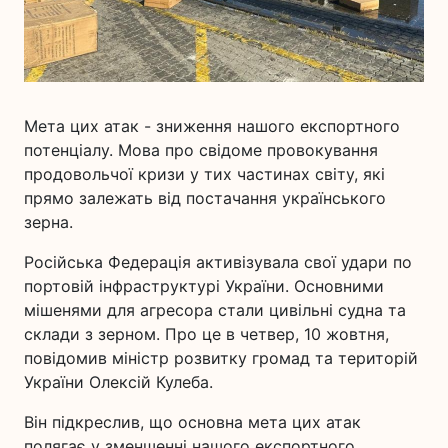
Мета цих атак - зниження нашого експортного
потенціалу. Мова про свідоме провокування
продовольчої кризи у тих частинах світу, які
прямо залежать від постачання українського
зерна.
Російська Федерація активізувала свої удари по
портовій інфраструктурі України. Основними
мішенями для агресора стали цивільні судна та
склади з зерном. Про це в четвер, 10 жовтня,
повідомив міністр розвитку громад та територій
України Олексій Кулеба.
Він підкреслив, що основна мета цих атак
полягає у зменшенні нашого експортного