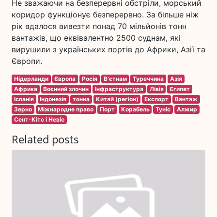
Не зважаючи на безперервні обстріли, морський
коридор функціонує безперервно. За більше ніж
рік вдалося вивезти понад 70 мільйонів тонн
вантажів, що еквівалентно 2500 суднам, які
вирушили з українських портів до Африки, Азії та
Європи.
Нідерланди
Європа
Росія
В'єтнам
Туреччина
Азія
Африка
Воєнний злочин
Інфраструктура
Лівія
Єгипет
Іспанія
Індонезія
тонна
Китай (регіон)
Експорт
Вантаж
Зерно
Міжнародне право
Порт
Корабель
Туніс
Алжир
Сент-Кітс і Невіс
Related posts