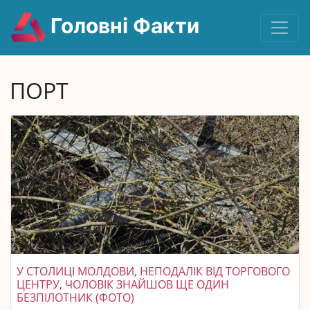
Головні Факти
ПОРТ
У СТОЛИЦІ МОЛДОВИ, НЕПОДАЛІК ВІД ТОРГОВОГО
ЦЕНТРУ, ЧОЛОВІК ЗНАЙШОВ ЩЕ ОДИН
БЕЗПІЛОТНИК (ФОТО)