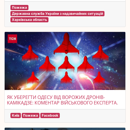
Пожежа
Державна служба України з надзвичайних ситуацій
Харківська область
ЯК УБЕРЕГТИ ОДЕСУ ВІД ВОРОЖИХ ДРОНІВ-
КАМІКАДЗЕ: КОМЕНТАР ВІЙСЬКОВОГО ЕКСПЕРТА.
Київ
Пожежа
Facebook