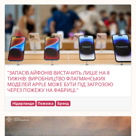
"ЗАПАСІВ АЙФОНІВ ВИСТАЧИТЬ ЛИШЕ НА 8
ТИЖНІВ: ВИРОБНИЦТВО ФЛАГМАНСЬКИХ
МОДЕЛЕЙ APPLE МОЖЕ БУТИ ПІД ЗАГРОЗОЮ
ЧЕРЕЗ ПОЖЕЖУ НА ФАБРИЦІ."
Нідерланди
Пожежа
Бренд