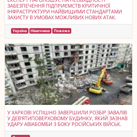
ЕКСПЕРТ НАГОЛОШУЄ НА НЕОБХІДНОСТІ
ЗАБЕЗПЕЧЕННЯ ПІДПРИЄМСТВ КРИТИЧНОЇ
ІНФРАСТРУКТУРИ НАЙВИЩИМИ СТАНДАРТАМИ
ЗАХИСТУ В УМОВАХ МОЖЛИВИХ НОВИХ АТАК.
Україна
Німеччина
Пожежа
У ХАРКОВІ УСПІШНО ЗАВЕРШИЛИ РОЗБІР ЗАВАЛІВ
У ДЕВ’ЯТИПОВЕРХОВОМУ БУДИНКУ, ЯКИЙ ЗАЗНАВ
УДАРУ АВІАБОМБИ З БОКУ РОСІЙСЬКИХ ВІЙСЬК.