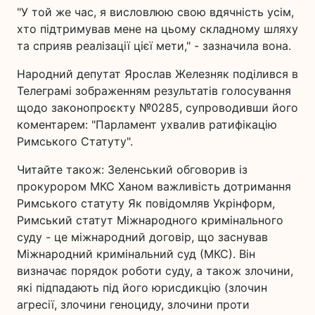
"У той же час, я висловлюю свою вдячність усім,
хто підтримував мене на цьому складному шляху
та сприяв реалізації цієї мети," - зазначила вона.
Народний депутат Ярослав Железняк поділився в
Телеграмі зображенням результатів голосування
щодо законопроєкту №0285, супроводивши його
коментарем: "Парламент ухвалив ратифікацію
Римського Статуту".
Читайте також: Зеленський обговорив із
прокурором МКС Ханом важливість дотримання
Римського статуту Як повідомляв Укрінформ,
Римський статут Міжнародного кримінального
суду - це міжнародний договір, що заснував
Міжнародний кримінальний суд (МКС). Він
визначає порядок роботи суду, а також злочини,
які підпадають під його юрисдикцію (злочин
агресії, злочини геноциду, злочини проти