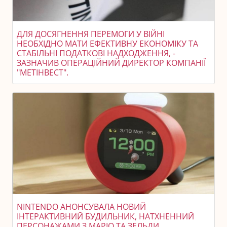
ДЛЯ ДОСЯГНЕННЯ ПЕРЕМОГИ У ВІЙНІ
НЕОБХІДНО МАТИ ЕФЕКТИВНУ ЕКОНОМІКУ ТА
СТАБІЛЬНІ ПОДАТКОВІ НАДХОДЖЕННЯ, -
ЗАЗНАЧИВ ОПЕРАЦІЙНИЙ ДИРЕКТОР КОМПАНІЇ
"МЕТІНВЕСТ".
NINTENDO АНОНСУВАЛА НОВИЙ
ІНТЕРАКТИВНИЙ БУДИЛЬНИК, НАТХНЕННИЙ
ПЕРСОНАЖАМИ З МАРІО ТА ЗЕЛЬДИ.