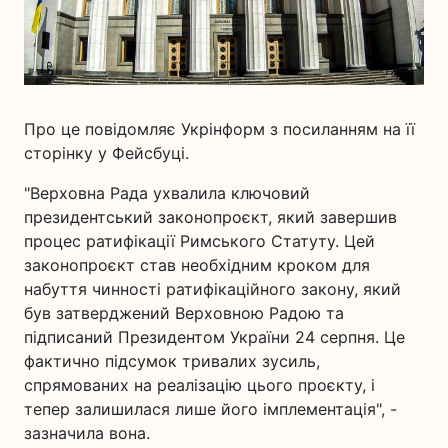
Про це повідомляє Укрінформ з посиланням на її
сторінку у Фейсбуці.
"Верховна Рада ухвалила ключовий
президентський законопроєкт, який завершив
процес ратифікації Римського Статуту. Цей
законопроєкт став необхідним кроком для
набуття чинності ратифікаційного закону, який
був затверджений Верховною Радою та
підписаний Президентом України 24 серпня. Це
фактично підсумок тривалих зусиль,
спрямованих на реалізацію цього проєкту, і
тепер залишилася лише його імплементація", -
зазначила вона.