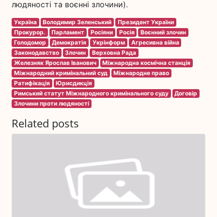
людяності та воєнні злочини).
Україна
Володимир Зеленський
Президент України
Прокурор.
Парламент
Росіяни
Росія
Воєнний злочин
Голодомор
Демократія
Укрінформ
Агресивна війна
Законодавство
Злочин
Верховна Рада
Железняк Ярослав Іванович
Міжнародна космічна станція
Міжнародний кримінальний суд
Міжнародне право
Ратифікація
Юрисдикція
Римський статут Міжнародного кримінального суду
Договір
Злочини проти людяності
Related posts