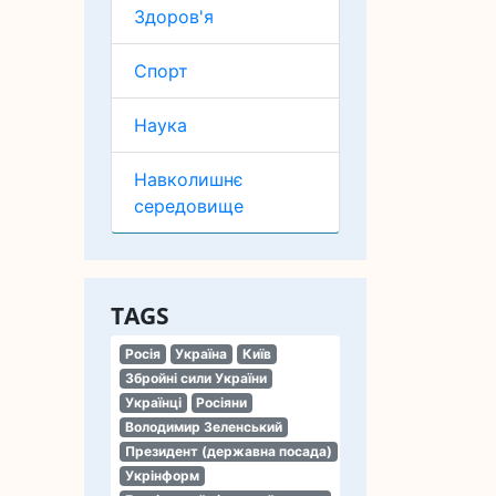
Здоров'я
Спорт
Наука
Навколишнє
середовище
TAGS
Росія
Україна
Київ
Збройні сили України
Українці
Росіяни
Володимир Зеленський
Президент (державна посада)
Укрінформ