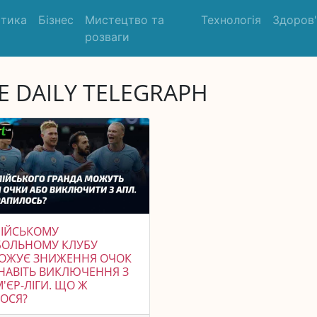
ітика
Бізнес
Мистецтво та
Технологія
Здоров
розваги
E DAILY TELEGRAPH
ЛІЙСЬКОМУ
БОЛЬНОМУ КЛУБУ
РОЖУЄ ЗНИЖЕННЯ ОЧОК
НАВІТЬ ВИКЛЮЧЕННЯ З
'ЄР-ЛІГИ. ЩО Ж
ОСЯ?