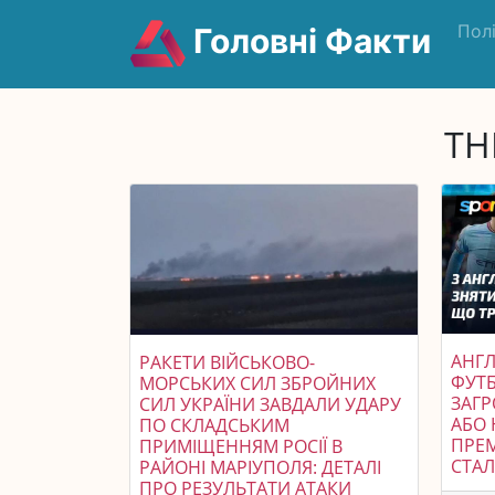
Пол
Головні Факти
TH
АНГ
РАКЕТИ ВІЙСЬКОВО-
ФУТ
МОРСЬКИХ СИЛ ЗБРОЙНИХ
ЗАГ
СИЛ УКРАЇНИ ЗАВДАЛИ УДАРУ
АБО 
ПО СКЛАДСЬКИМ
ПРЕМ
ПРИМІЩЕННЯМ РОСІЇ В
СТАЛ
РАЙОНІ МАРІУПОЛЯ: ДЕТАЛІ
ПРО РЕЗУЛЬТАТИ АТАКИ