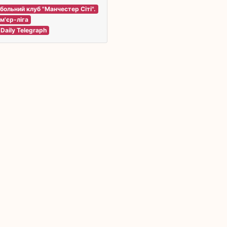
больний клуб "Манчестер Сіті".
м'єр-ліга
 Daily Telegraph