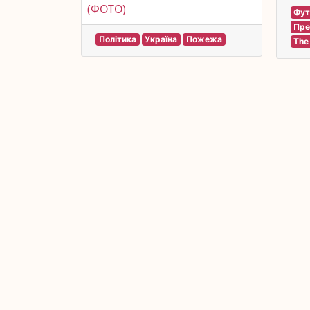
(ФОТО)
Фут
Пре
Політика
Україна
Пожежа
The