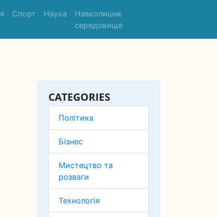
'я
Спорт
Наука
Навколишнє
середовище
CATEGORIES
Політика
Бізнес
Мистецтво та
розваги
Технологія