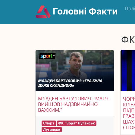
Пол
Головні Факти
ФК
МЛАДЕН БАРТУЛОВИЧ: "МАТЧ
ЧОР
ВИЙШОВ НАДЗВИЧАЙНО
КІЛЬ
ВАЖКИМ."
ПІД
ГРАВ
ШАХТ
Спорт
ФК "Зоря" Луганськ
СПОР
Луганськ