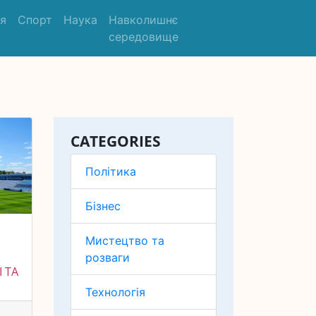
'я
Спорт
Наука
Навколишнє
середовище
CATEGORIES
Політика
Бізнес
Мистецтво та
розваги
 ТА
Технологія