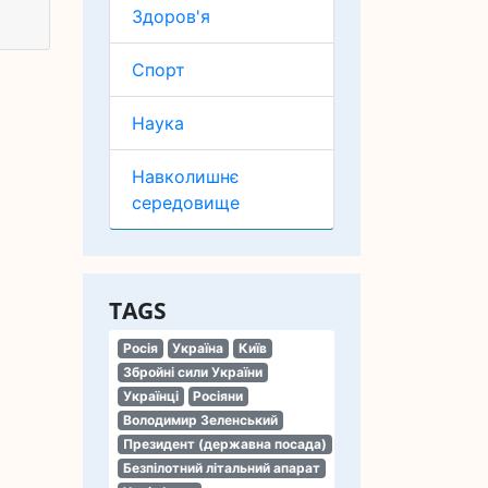
Здоров'я
Спорт
Наука
Навколишнє
середовище
TAGS
Росія
Україна
Київ
Збройні сили України
Українці
Росіяни
Володимир Зеленський
Президент (державна посада)
Безпілотний літальний апарат