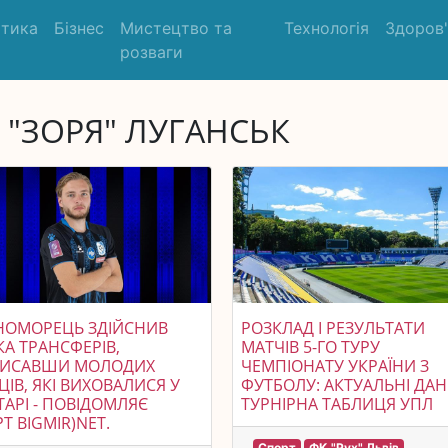
ітика
Бізнес
Мистецтво та
Технологія
Здоров
розваги
 "ЗОРЯ" ЛУГАНСЬК
НОМОРЕЦЬ ЗДІЙСНИВ
РОЗКЛАД І РЕЗУЛЬТАТИ
КА ТРАНСФЕРІВ,
МАТЧІВ 5-ГО ТУРУ
ПИСАВШИ МОЛОДИХ
ЧЕМПІОНАТУ УКРАЇНИ З
ЦІВ, ЯКІ ВИХОВАЛИСЯ У
ФУТБОЛУ: АКТУАЛЬНІ ДАНІ
АРІ - ПОВІДОМЛЯЄ
ТУРНІРНА ТАБЛИЦЯ УПЛ
Т BIGMIR)NET.
Спорт
ФК "Рух" Львів