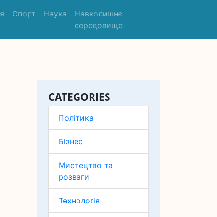
'я
Спорт
Наука
Навколишнє
середовище
CATEGORIES
Політика
Бізнес
Мистецтво та
розваги
Технологія