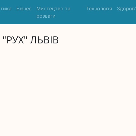
ітика
Бізнес
Мистецтво та
Технологія
Здоров
розваги
 "РУХ" ЛЬВІВ