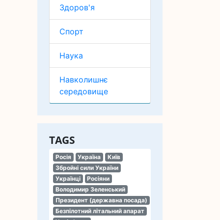
Здоров'я
Спорт
Наука
Навколишнє
середовище
TAGS
Росія
Україна
Київ
Збройні сили України
Українці
Росіяни
Володимир Зеленський
Президент (державна посада)
Безпілотний літальний апарат