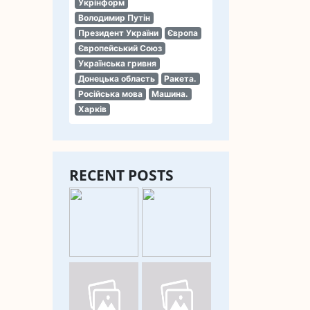
Укрінформ
Володимир Путін
Президент України
Європа
Європейський Союз
Українська гривня
Донецька область
Ракета.
Російська мова
Машина.
Харків
RECENT POSTS