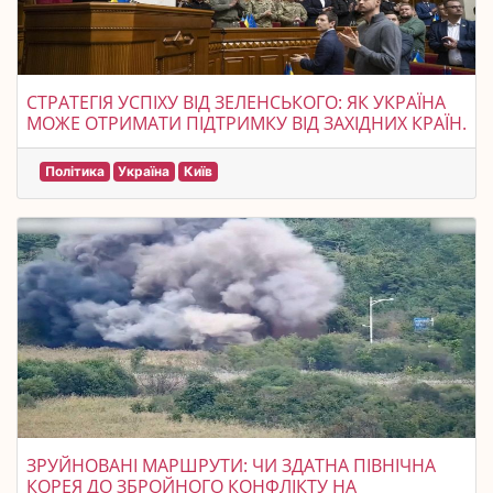
СТРАТЕГІЯ УСПІХУ ВІД ЗЕЛЕНСЬКОГО: ЯК УКРАЇНА
МОЖЕ ОТРИМАТИ ПІДТРИМКУ ВІД ЗАХІДНИХ КРАЇН.
Політика
Україна
Київ
ЗРУЙНОВАНІ МАРШРУТИ: ЧИ ЗДАТНА ПІВНІЧНА
КОРЕЯ ДО ЗБРОЙНОГО КОНФЛІКТУ НА