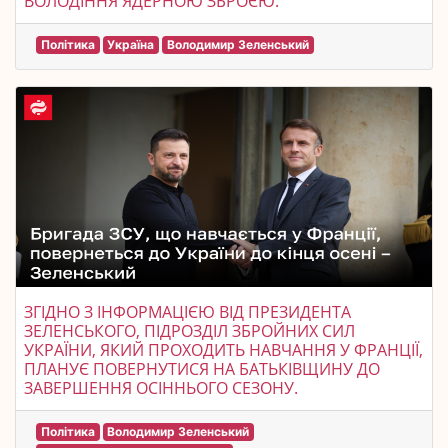
ВОЛОДІННЯ ЯДЕРНОЮ ЗБРОЄЮ.
Політика
Україна
Володимир Зеленський
ЗГІДНО З ІНФОРМАЦІЄЮ ВІД ПРЕЗИДЕНТА
ЗЕЛЕНСЬКОГО, ПІДРОЗДІЛ ЗБРОЙНИХ СИЛ
УКРАЇНИ, ЯКИЙ ПРОХОДИТЬ НАВЧАННЯ У ФРАНЦІЇ,
ПЛАНУЄ ПОВЕРНУТИСЯ НА БАТЬКІВЩИНУ ДО
ЗАВЕРШЕННЯ ОСІННЬОГО СЕЗОНУ.
Політика
Володимир Зеленський