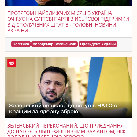
ПРОТЯГОМ НАЙБЛИЖЧИХ МІСЯЦІВ УКРАЇНА
ОЧІКУЄ НА СУТТЄВІ ПАРТІЇ ВІЙСЬКОВОЇ ПІДТРИМКИ
ВІД СПОЛУЧЕНИХ ШТАТІВ - ГОЛОВНІ НОВИНИ
УКРАЇНИ.
Політика
Володимир Зеленський
Президент України
ЗЕЛЕНСЬКИЙ ПЕРЕКОНАНИЙ, ЩО ПРИЄДНАННЯ
ДО НАТО Є БІЛЬШ ЕФЕКТИВНИМ ВАРІАНТОМ, НІЖ