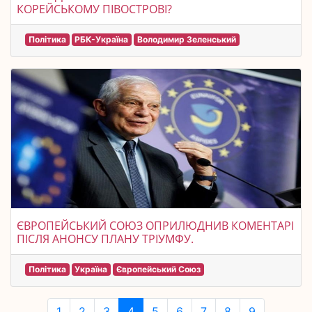
КОРЕЙСЬКОМУ ПІВОСТРОВІ?
Політика
РБК-Україна
Володимир Зеленський
ЄВРОПЕЙСЬКИЙ СОЮЗ ОПРИЛЮДНИВ КОМЕНТАРІ
ПІСЛЯ АНОНСУ ПЛАНУ ТРІУМФУ.
Політика
Україна
Європейський Союз
1
2
3
4
5
6
7
8
9