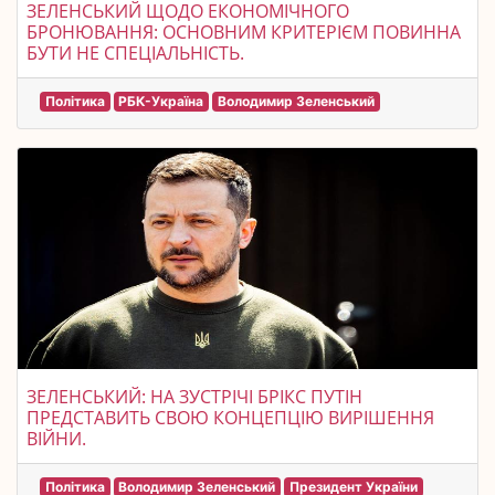
ЗЕЛЕНСЬКИЙ ЩОДО ЕКОНОМІЧНОГО
БРОНЮВАННЯ: ОСНОВНИМ КРИТЕРІЄМ ПОВИННА
БУТИ НЕ СПЕЦІАЛЬНІСТЬ.
Політика
РБК-Україна
Володимир Зеленський
ЗЕЛЕНСЬКИЙ: НА ЗУСТРІЧІ БРІКС ПУТІН
ПРЕДСТАВИТЬ СВОЮ КОНЦЕПЦІЮ ВИРІШЕННЯ
ВІЙНИ.
Політика
Володимир Зеленський
Президент України