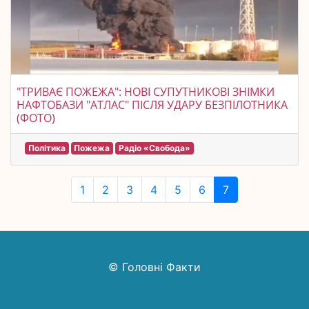
"ТРИВАЄ ПОЖЕЖА": НОВІ СУПУТНИКОВІ ЗНІМКИ
НАФТОБАЗИ "АТЛАС" ПІСЛЯ УДАРУ БЕЗПІЛОТНИКА
(ФОТО)
Політика
Пожежа
Радіо «Свобода»
1
2
3
4
5
6
7
© Головні Факти