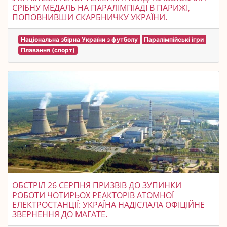
СРІБНУ МЕДАЛЬ НА ПАРАЛІМПІАДІ В ПАРИЖІ,
ПОПОВНИВШИ СКАРБНИЧКУ УКРАЇНИ.
Національна збірна України з футболу
Паралімпійські ігри
Плавання (спорт)
ОБСТРІЛ 26 СЕРПНЯ ПРИЗВІВ ДО ЗУПИНКИ
РОБОТИ ЧОТИРЬОХ РЕАКТОРІВ АТОМНОЇ
ЕЛЕКТРОСТАНЦІЇ: УКРАЇНА НАДІСЛАЛА ОФІЦІЙНЕ
ЗВЕРНЕННЯ ДО МАГАТЕ.