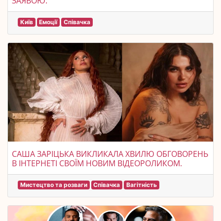
ЗАЯВОЮ.
Київ
Емоції
Співачка
САША ЗАРІЦЬКА ВИКЛИКАЛА ХВИЛЮ ОБГОВОРЕНЬ
В ІНТЕРНЕТІ СВОЇМ НОВИМ ВІДЕОРОЛИКОМ.
Мистецтво та розваги
Співачка
Вагітність