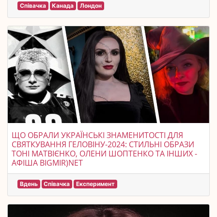
Співачка
Канада
Лондон
ЩО ОБРАЛИ УКРАЇНСЬКІ ЗНАМЕНИТОСТІ ДЛЯ
СВЯТКУВАННЯ ГЕЛОВІНУ-2024: СТИЛЬНІ ОБРАЗИ
ТОНІ МАТВІЄНКО, ОЛЕНИ ШОПТЕНКО ТА ІНШИХ -
АФІША BIGMIR)NET
Вдень
Співачка
Експеримент