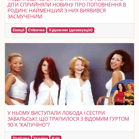
ДІТИ СПРИЙНЯЛИ НОВИНУ ПРО ПОПОВНЕННЯ В
РОДИНІ: НАЙМЕНШИЙ З НИХ ВИЯВИВСЯ
ЗАСМУЧЕНИМ.
Емоції
Співачка
Художник (дезавуація)
У НЬОМУ ВИСТУПАЛИ ЛОБОДА І СЕСТРИ
ЗАВАЛЬСЬКІ: ЩО ТРАПИЛОСЯ З ВІДОМИМ ГУРТОМ
90-Х "КАПУЧІНО"?
Політика
Україна
Київ