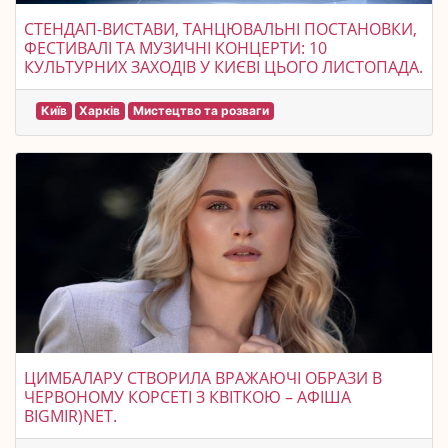
СТЕНДАП-ВИСТАВИ, ТАНЦЮВАЛЬНІ ПОСТАНОВКИ,
ФЕСТИВАЛІ ТА МУЗИЧНІ КОНЦЕРТИ: 10
КУЛЬТУРНИХ ЗАХОДІВ У КИЄВІ ЦЬОГО ЛИСТОПАДА.
Київ
Харків
Мистецтво та розваги
ЦИМБАЛАРУ СТВОРИЛА ВРАЖАЮЧІ ОБРАЗИ В
ЧЕРВОНОМУ КОРСЕТІ З КВІТКОЮ – АФІША
BIGMIR)NET.