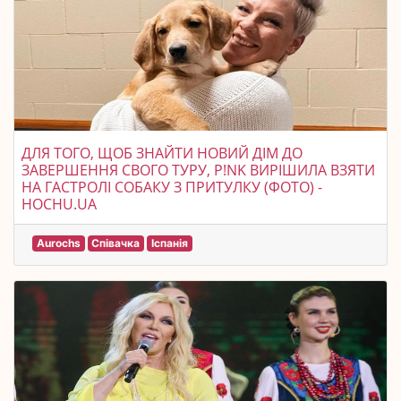
ДЛЯ ТОГО, ЩОБ ЗНАЙТИ НОВИЙ ДІМ ДО
ЗАВЕРШЕННЯ СВОГО ТУРУ, P!NK ВИРІШИЛА ВЗЯТИ
НА ГАСТРОЛІ СОБАКУ З ПРИТУЛКУ (ФОТО) -
HOCHU.UA
Aurochs
Співачка
Іспанія