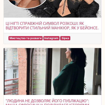
ЦІ НІГТІ СПРАВЖНІЙ СИМВОЛ РОЗКОШІ: ЯК
ВІДТВОРИТИ СТИЛЬНИЙ МАНІКЮР, ЯК У БЕЙОНСЕ.
Мистецтво та розваги
Instagram
Зірка
"ЛЮДИНА НЕ ДОЗВОЛЯЄ ЙОГО ПУБЛІКАЦІЮ":