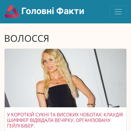
Головні Факти
ВОЛОССЯ
У КОРОТКІЙ СУКНІ ТА ВИСОКИХ ЧОБОТАХ: КЛАУДІЯ
ШИФФЕР ВІДВІДАЛА ВЕЧІРКУ, ОРГАНІЗОВАНУ
ГЕЙЛІ БІБЕР.