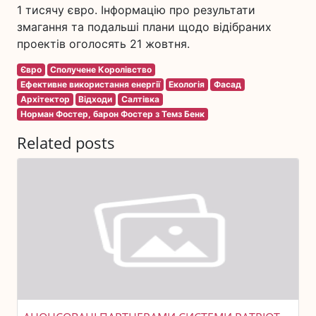
1 тисячу євро. Інформацію про результати
змагання та подальші плани щодо відібраних
проектів оголосять 21 жовтня.
Євро
Сполучене Королівство
Ефективне використання енергії
Екологія
Фасад
Архітектор
Відходи
Салтівка
Норман Фостер, барон Фостер з Темз Бенк
Related posts