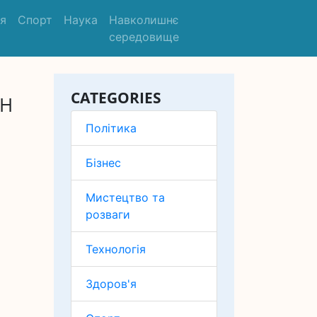
'я
Спорт
Наука
Навколишнє
середовище
CATEGORIES
НН
Політика
Бізнес
Мистецтво та
розваги
Технологія
Здоров'я