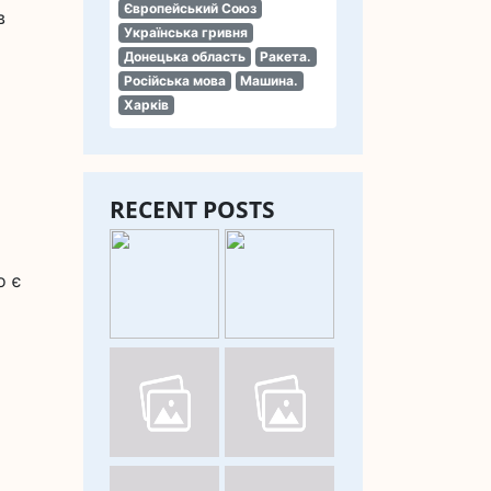
Європейський Союз
в
Українська гривня
Донецька область
Ракета.
Російська мова
Машина.
Харків
RECENT POSTS
о є