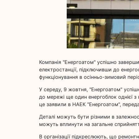
Компанія "Енергоатом" успішно заверш
електростанції, підключивши до енергос
функціонування в осінньо-зимовий періо
У середу, 9 жовтня, "Енергоатом" успі
до мережі ще один енергоблок однієї з 
це заявили в НАЕК "Енергоатом", перед
Деталі можуть бути різними в залежност
можуть вплинути на загальне сприйнятт
В організації підкреслюють, що ремонт