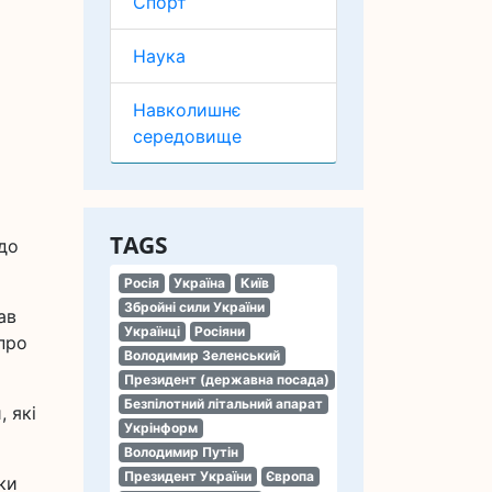
Спорт
Наука
Навколишнє
середовище
TAGS
 до
Росія
Україна
Київ
Збройні сили України
ав
Українці
Росіяни
про
Володимир Зеленський
Президент (державна посада)
Безпілотний літальний апарат
 які
Укрінформ
Володимир Путін
Президент України
Європа
ки