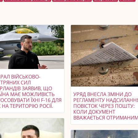
РАЛ ВІЙСЬКОВО-
ІТРЯНИХ СИЛ
ЕРЛАНДІВ ЗАЯВИВ, ЩО
АЇНА МАЄ МОЖЛИВІСТЬ
УРЯД ВНЕСЛА ЗМІНИ ДО
ОСОВУВАТИ ЇХНІ F-16 ДЛЯ
РЕГЛАМЕНТУ НАДСИЛАНН
 НА ТЕРИТОРІЮ РОСІЇ.
ПОВІСТОК ЧЕРЕЗ ПОШТУ:
КОЛИ ДОКУМЕНТ
ВВАЖАЄТЬСЯ ОТРИМАНИМ