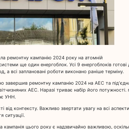
ила ремонтну кампанію 2024 року на атомній
истеми ще один енергоблок. Усі 9 енергоблоків готові
д, а всі заплановані роботи виконано раніше терміну.
шно завершив ремонтну кампанію 2024 на АЕС та під'єдн
вітчизняних АЕС. Наразі триває набір його потужності. 
ає УНН.
і від контексту. Важливо звертати увагу на всі аспекти,
я ситуації.
на кампанія цього року є надзвичайно важливою, оскіль