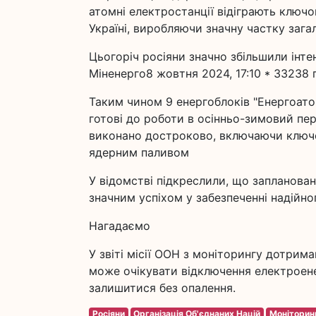
атомні електростанції відіграють ключо
Україні, виробляючи значну частку загал
Цьогоріч росіяни значно збільшили інте
Міненерго8 жовтня 2024, 17:10 * 33238 
Таким чином 9 енергоблоків "Енергоатом
готові до роботи в осінньо-зимовий пері
виконано достроково, включаючи ключо
ядерним паливом
У відомстві підкреслили, що запланова
значним успіхом у забезпеченні надійно
Нагадаємо
У звіті місії ООН з моніторингу дотрим
може очікувати відключення електроенер
залишитися без опалення.
Росіяни
Організація Об'єднаних Націй
Моніторин