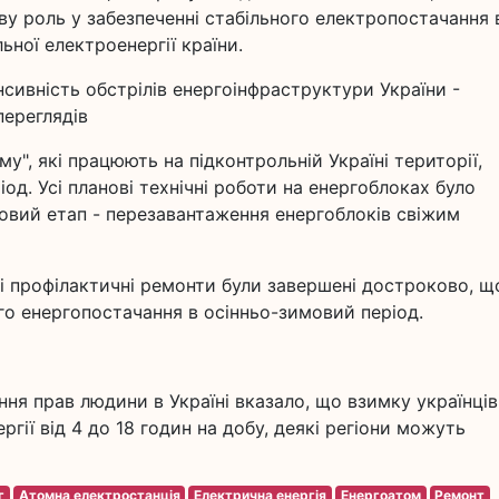
ву роль у забезпеченні стабільного електропостачання 
ьної електроенергії країни.
нсивність обстрілів енергоінфраструктури України -
переглядiв
у", які працюють на підконтрольній Україні території,
од. Усі планові технічні роботи на енергоблоках було
вий етап - перезавантаження енергоблоків свіжим
ні профілактичні ремонти були завершені достроково, щ
го енергопостачання в осінньо-зимовий період.
ання прав людини в Україні вказало, що взимку українців
гії від 4 до 18 годин на добу, деякі регіони можуть
г
Атомна електростанція
Електрична енергія
Енергоатом
Ремонт