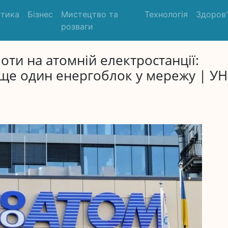
ітика
Бізнес
Мистецтво та
Технологія
Здоров
розваги
ти на атомній електростанції:
 ще один енергоблок у мережу | У