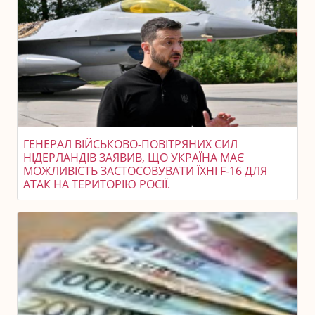
ГЕНЕРАЛ ВІЙСЬКОВО-ПОВІТРЯНИХ СИЛ
НІДЕРЛАНДІВ ЗАЯВИВ, ЩО УКРАЇНА МАЄ
МОЖЛИВІСТЬ ЗАСТОСОВУВАТИ ЇХНІ F-16 ДЛЯ
АТАК НА ТЕРИТОРІЮ РОСІЇ.