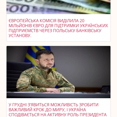
ЄВРОПЕЙСЬКА КОМІСІЯ ВИДІЛИЛА 20
МІЛЬЙОНІВ ЄВРО ДЛЯ ПІДТРИМКИ УКРАЇНСЬКИХ
ПІДПРИЄМСТВ ЧЕРЕЗ ПОЛЬСЬКУ БАНКІВСЬКУ
УСТАНОВУ.
У ГРУДНІ З’ЯВИТЬСЯ МОЖЛИВІСТЬ ЗРОБИТИ
ВАЖЛИВИЙ КРОК ДО МИРУ, І УКРАЇНА
СПОДІВАЄТЬСЯ НА АКТИВНУ РОЛЬ ПРЕЗИДЕНТА