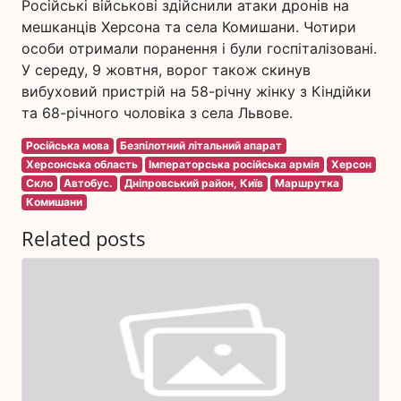
Російські військові здійснили атаки дронів на
мешканців Херсона та села Комишани. Чотири
особи отримали поранення і були госпіталізовані.
У середу, 9 жовтня, ворог також скинув
вибуховий пристрій на 58-річну жінку з Кіндійки
та 68-річного чоловіка з села Львове.
Російська мова
Безпілотний літальний апарат
Херсонська область
Імператорська російська армія
Херсон
Скло
Автобус.
Дніпровський район, Київ
Маршрутка
Комишани
Related posts