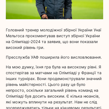
Головний тренер молодіжної збірної України Унаї
Мельгоса прокоментував виступ збірної України
на Олімпіаді-2024 та заявив, що вони показали
високий рівень гри.
Пресслужба УАФ поширила його висловлювання.
На мою думку, їхня гра була на високому рівні. Я
спостерігав за матчами на Олімпіаді у Франції та
інших турнірах. Вони продемонстрували значний
рівень майстерності. Цього разу це було
непросто, оскільки загальний рівень команд на
Олімпіаді був досить високим. Є кілька нюансів,
які можуть вплинути на результат. Нам не слід
зосереджуватись тільки на кінцевому результаті.