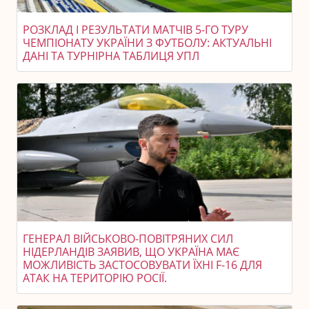
РОЗКЛАД І РЕЗУЛЬТАТИ МАТЧІВ 5-ГО ТУРУ
ЧЕМПІОНАТУ УКРАЇНИ З ФУТБОЛУ: АКТУАЛЬНІ
ДАНІ ТА ТУРНІРНА ТАБЛИЦЯ УПЛ
ГЕНЕРАЛ ВІЙСЬКОВО-ПОВІТРЯНИХ СИЛ
НІДЕРЛАНДІВ ЗАЯВИВ, ЩО УКРАЇНА МАЄ
МОЖЛИВІСТЬ ЗАСТОСОВУВАТИ ЇХНІ F-16 ДЛЯ
АТАК НА ТЕРИТОРІЮ РОСІЇ.