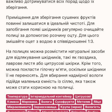
важливо дотримуватися всіх порад щодо їх
зберігання.
Приміщення для зберігання сушених фруктів
повинні залишатися в ідеальній чистоті. Для
запобігання появі шкідників регулярно очищайте
полиці за допомогою розчину оцту. Для цього
змішайте оцет з водою в співвідношенні 1:3.
На полицях можна розмістити натуральні засоби
для відлякування шкідників, такі як гвоздика,
лаврове листя або цитрусові шкірки. Крім того,
можна покласти гілочку м'яти, оскільки шкідники
її не переносять. Для вбирання надмірної вологи
підійде маленька ємність із сіллю, яка також
може стати корисною на поличці.
Температура
Інтермодальний контейнер
Цитрусові
Комаха
Морквина.
Волога
Сухофрукти
Метелик
Яйце
Мікроелементи
Зерносховище.
Крупа (зерно)
Вологість