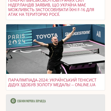
ГЕНЕРАЛ ВІЙСЬКОВО-ПОВІТРЯНИХ СИЛ
НІДЕРЛАНДІВ ЗАЯВИВ, ЩО УКРАЇНА МАЄ
МОЖЛИВІСТЬ ЗАСТОСОВУВАТИ ЇХНІ F-16 ДЛЯ
АТАК НА ТЕРИТОРІЮ РОСІЇ.
ПАРАЛІМПІАДА-2024: УКРАЇНСЬКИЙ ТЕНІСИСТ
ДІДУХ ЗДОБУВ ЗОЛОТУ МЕДАЛЬ! -- ONLINE.UA