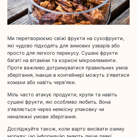
Ми перетворюємо свіжі фрукти на сухофрукти,
які чудово підходять для зимових узварів або
просто для легкого перекусу. Сушені фрукти
багаті на вітаміни та корисні мікроелементи.
Проте важливо дотримуватися правильних умов
зберігання, інакше в контейнері можуть з'явитися
комахи або навіть черв'яки.
Міль часто атакує продукти, крупи та навіть
сушені фрукти, які особливо любить. Вона
з'являється через неякісну упаковку чи
неналежні умови зберігання.
Досліджуйте також, коли варто висівати озиму
моркву: цю інформацію знають лише деякі.