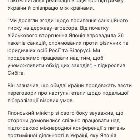
також питання реалізації Угоди про підтримку
України й співпрацю між країнами.
"Ми досягли згоди щодо посилення санкційного
тиску на державу-агресора. Від початку
військового вторгнення Японія впровадила 26
пакетів санкцій, спрямованих проти фізичних та
юридичних осіб Росії та Білорусі. Ми
продовжимо працювати над тим, щоб
унеможливити обхід цих заходів", - підкреслив
Сибіга.
Він зазначив, що обидві країни продовжать вести
переговори про наступні етапи щодо подальшої
лібералізації візових умов.
Японський міністр зі свого боку зауважив, що
сторони домовилися спільно працювати над
підготовкою міжнародної конференції з питань
протимінної діяльності в Україні, яку Японія