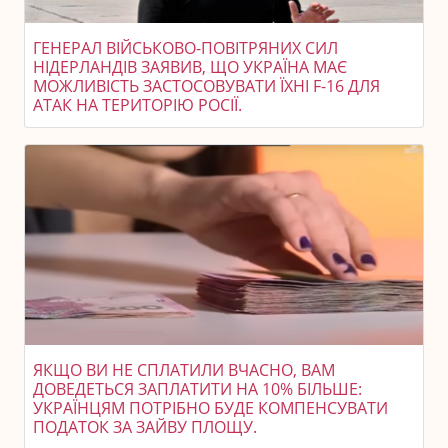
ГЕНЕРАЛ ВІЙСЬКОВО-ПОВІТРЯНИХ СИЛ
НІДЕРЛАНДІВ ЗАЯВИВ, ЩО УКРАЇНА МАЄ
МОЖЛИВІСТЬ ЗАСТОСОВУВАТИ ЇХНІ F-16 ДЛЯ
АТАК НА ТЕРИТОРІЮ РОСІЇ.
ЯКЩО ВИ НЕ СПЛАТИЛИ ВЧАСНО, ВАМ
ДОВЕДЕТЬСЯ ЗАПЛАТИТИ НА 10% БІЛЬШЕ:
УКРАЇНЦЯМ ПОТРІБНО БУДЕ КОМПЕНСУВАТИ
ПОДАТОК ЗА ЗАЙВУ ПЛОЩУ.