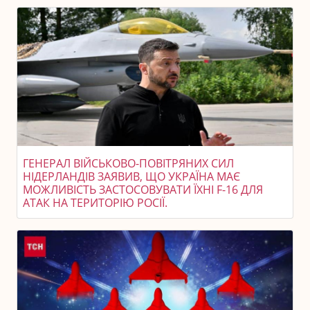
ГЕНЕРАЛ ВІЙСЬКОВО-ПОВІТРЯНИХ СИЛ
НІДЕРЛАНДІВ ЗАЯВИВ, ЩО УКРАЇНА МАЄ
МОЖЛИВІСТЬ ЗАСТОСОВУВАТИ ЇХНІ F-16 ДЛЯ
АТАК НА ТЕРИТОРІЮ РОСІЇ.