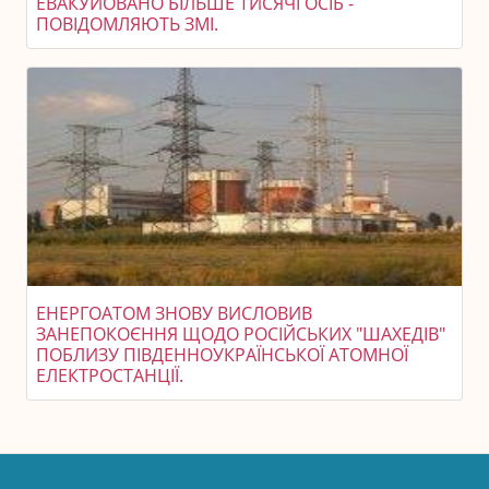
ЕВАКУЙОВАНО БІЛЬШЕ ТИСЯЧІ ОСІБ -
ПОВІДОМЛЯЮТЬ ЗМІ.
ЕНЕРГОАТОМ ЗНОВУ ВИСЛОВИВ
ЗАНЕПОКОЄННЯ ЩОДО РОСІЙСЬКИХ "ШАХЕДІВ"
ПОБЛИЗУ ПІВДЕННОУКРАЇНСЬКОЇ АТОМНОЇ
ЕЛЕКТРОСТАНЦІЇ.