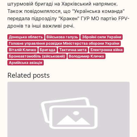
штурмовій бригаді на Харківський напрямок.
Також повідомлялося, що "Українська команда"
передала підрозділу "Кракен" ГУР МО партію FPV-
дронів та інші важливі речі.
Донецька область
Військова галузь
Збройні сили України
Головне управління розвідки Міністерства оборони України
Віталій Кличко
Бригада
Тактична мета
Електронна війна
Бронеавтомобіль (військовий)
Володимир Кличко
Армійська авіація
Related posts