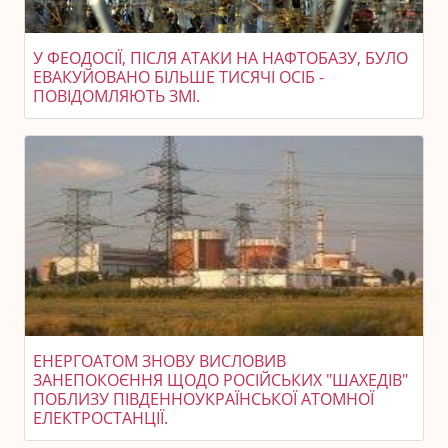
У ФЕОДОСІЇ, ПІСЛЯ АТАКИ НА НАФТОБАЗУ, БУЛО
ЕВАКУЙОВАНО БІЛЬШЕ ТИСЯЧІ ОСІБ -
ПОВІДОМЛЯЮТЬ ЗМІ.
ЕНЕРГОАТОМ ЗНОВУ ВИСЛОВИВ
ЗАНЕПОКОЄННЯ ЩОДО РОСІЙСЬКИХ "ШАХЕДІВ"
ПОБЛИЗУ ПІВДЕННОУКРАЇНСЬКОЇ АТОМНОЇ
ЕЛЕКТРОСТАНЦІЇ.