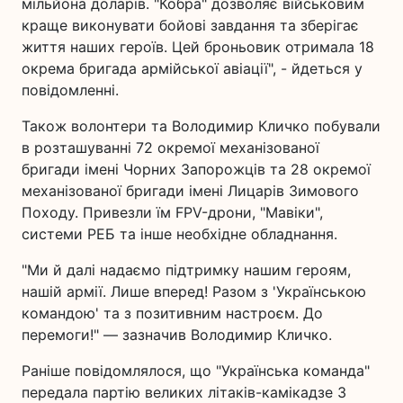
мільйона доларів. "Кобра" дозволяє військовим
краще виконувати бойові завдання та зберігає
життя наших героїв. Цей броньовик отримала 18
окрема бригада армійської авіації", - йдеться у
повідомленні.
Також волонтери та Володимир Кличко побували
в розташуванні 72 окремої механізованої
бригади імені Чорних Запорожців та 28 окремої
механізованої бригади імені Лицарів Зимового
Походу. Привезли їм FPV-дрони, "Мавіки",
системи РЕБ та інше необхідне обладнання.
"Ми й далі надаємо підтримку нашим героям,
нашій армії. Лише вперед! Разом з 'Українською
командою' та з позитивним настроєм. До
перемоги!" — зазначив Володимир Кличко.
Раніше повідомлялося, що "Українська команда"
передала партію великих літаків-камікадзе 3