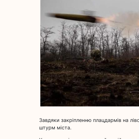
Завдяки закріпленню плацдармів на лів
штурм міста.