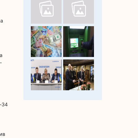
на
а
-
-34
мив