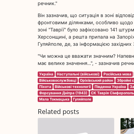
речник."
Він зазначив, що ситуація в зоні відпов
фронтовими ділянками, особливо щодо п
зоні "Таврії" було зафіксовано 141 штур
Херсонщині, а решта припала на Запоріж
Гуляйполе, де, за інформацією західних 
"Чи можна це вважати значним? Напевно
має велике значення...", - зазначив речн
Україна
Наступальні (військові)
Російська мова
Військовослужбовці
Оріхівський район
Збройні 
Піхота
Військові технології
Південна Україна
За
Форсування Дніпра (1943)
СК Таврія Сімферопол
Мала Токмацька
Гуляйполе
Related posts