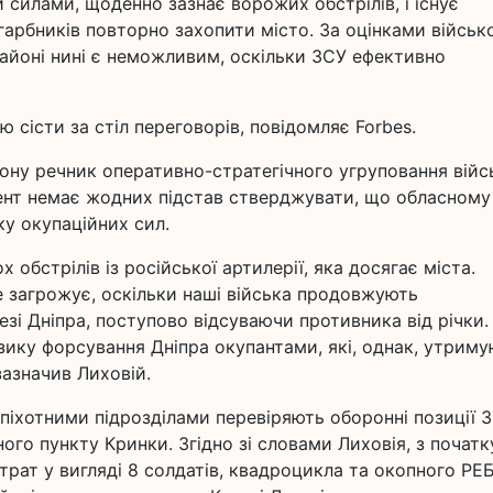
 силами, щоденно зазнає ворожих обстрілів, і існує
арбників повторно захопити місто. За оцінками військ
районі нині є неможливим, оскільки ЗСУ ефективно
 сісти за стіл переговорів, повідомляє Forbes.
ону речник оперативно-стратегічного угруповання війс
мент немає жодних підстав стверджувати, що обласному
ку окупаційних сил.
 обстрілів із російської артилерії, яка досягає міста.
е загрожує, оскільки наші війська продовжують
зі Дніпра, поступово відсуваючи противника від річки.
ику форсування Дніпра окупантами, які, однак, утрим
зазначив Лиховій.
піхотними підрозділами перевіряють оборонні позиції З
ого пункту Кринки. Згідно зі словами Лиховія, з початк
втрат у вигляді 8 солдатів, квадроцикла та окопного РЕБ