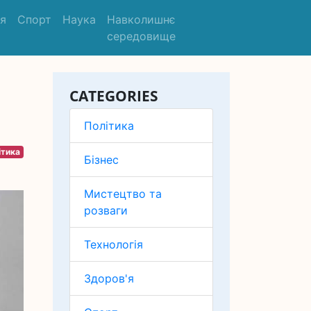
'я
Спорт
Наука
Навколишнє
середовище
CATEGORIES
Політика
ітика
Бізнес
Мистецтво та
розваги
Технологія
Здоров'я