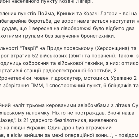
йоні населеного пункту Козачі Лагері.
елених пунктів Пойма, Кринки та Козачі Лагери - всі на
ибатарейна боротьба, де ворог намагається наступати 
н додав, що 1 вересня на лівобережжі було відбито два
хотними групами без залучення бронетехніки.
альності "Таврії" на Придніпровському (Херсонщина) та
ог втратив 52 військових (вбиті та поранені). Також, з
одиниць озброєння та військової техніки, з них: оптико
ртативні станції радіоелектронної боротьби, 2
бронетехніки, човен, гідроскутер, мотоцикл. Уражено 2
 зберігання ПММ, 1 спостережний пункт, 6 бліндажів та
ійний наліт трьома керованими авіабомбами з літака Су
іхівському напрямку. Ніхто не постраждав. Вночі наша
ахед". Із 21 ударного безпілотника, виявленого
 на півдні України. Один дрон був втрачений
в, а вісім вийшли за межі операційної зони...", - повідо