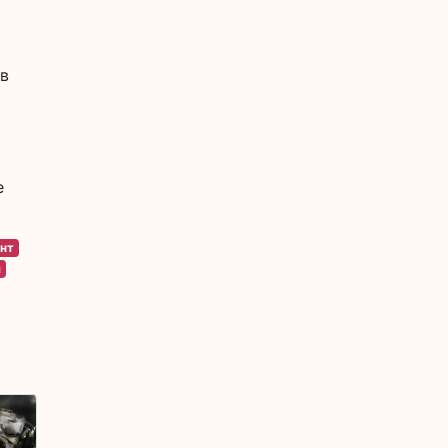
 в
е
нт
я