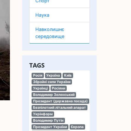
Спорт
Наука
Навколишнє
середовище
TAGS
Росія
Україна
Київ
Збройні сили України
Українці
Росіяни
Володимир Зеленський
Президент (державна посада)
Безпілотний літальний апарат
Укрінформ
Володимир Путін
Президент України
Європа