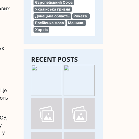
Європейський Союз
ових
Українська гривня
Донецька область
Ракета.
Російська мова
Машина.
Харків
ьк
RECENT POSTS
 Це
ують
СУ,
у
 у