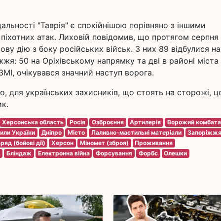
ідальності "Таврія" є спокійнішою порівняно з іншими
іхотних атак. Лиховій повідомив, що протягом серпня
мову дію з боку російських військ. З них 89 відбулися на
жя: 50 на Оріхівському напрямку та дві в районі міста
ЗМІ, очікувався значний наступ ворога.
, для українських захисників, що стоять на сторожі, ц
ик.
Херсонська область
Росія
Озброєння
Артилерія
Ворожий комбата
сили України
Дніпро
Місто
Паливно-мастильні матеріали
Запоріжж
ряд (бойові дії)
Херсон
Міномет (зброя)
Проживання
ь
Бліндаж
Електронна війна
Форсування
Форбс
Олешки