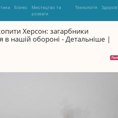
ітика
Бізнес
Мистецтво та
Технологія
Здоров
розваги
ахопити Херсон: загарбники
я в нашій обороні - Детальніше |
Пол