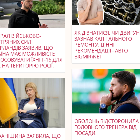
ЯК ДІЗНАТИСЯ, ЧИ ДВИГУН
РАЛ ВІЙСЬКОВО-
ЗАЗНАВ КАПІТАЛЬНОГО
ІТРЯНИХ СИЛ
РЕМОНТУ: ЦІННІ
ЕРЛАНДІВ ЗАЯВИВ, ЩО
РЕКОМЕНДАЦІЇ - АВТО
АЇНА МАЄ МОЖЛИВІСТЬ
BIGMIR)NET
ОСОВУВАТИ ЇХНІ F-16 ДЛЯ
 НА ТЕРИТОРІЮ РОСІЇ.
ОБОЛОНЬ ВІДСТОРОНИЛА
ГОЛОВНОГО ТРЕНЕРА ВІД
ПОСАДИ.
ФАНІШИНА ЗАЯВИЛА, ЩО