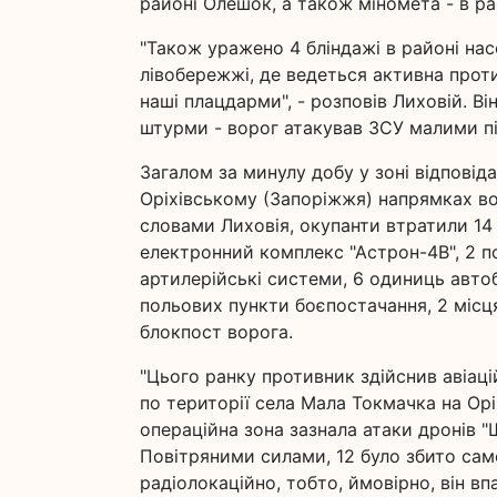
районі Олешок, а також міномета - в ра
"Також уражено 4 бліндажі в районі нас
лівобережжі, де ведеться активна прот
наші плацдарми", - розповів Лиховій. Ві
штурми - ворог атакував ЗСУ малими пі
Загалом за минулу добу у зоні відповід
Оріхівському (Запоріжжя) напрямках вор
словами Лиховія, окупанти втратили 14 
електронний комплекс "Астрон-4В", 2 по
артилерійські системи, 6 одиниць авто
польових пункти боєпостачання, 2 місця
блокпост ворога.
"Цього ранку противник здійснив авіац
по території села Мала Токмачка на Ор
операційна зона зазнала атаки дронів "Ш
Повітряними силами, 12 було збито саме
радіолокаційно, тобто, ймовірно, він впа