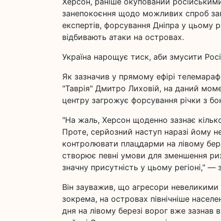
Херсон, раніше окупований російськими
занепокоєння щодо можливих спроб заг
експертів, форсування Дніпра у цьому 
відбивають атаки на островах.
Україна нарощує тиск, аби змусити Росію
Як зазначив у прямому ефірі телемараф
"Таврія" Дмитро Лиховій, на даний мо
центру загрожує форсування річки з бо
"На жаль, Херсон щоденно зазнає кількох
Проте, серйозний наступ наразі йому н
контролювати плацдарми на лівому бере
створює певні умови для зменшення риз
значну присутність у цьому регіоні," — 
Він зауважив, що агресори невеликими 
зокрема, на островах північніше населен
дня на лівому березі ворог вже зазнав 