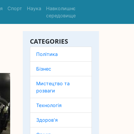
'я
Спорт
Наука
Навколишнє
середовище
CATEGORIES
Політика
Бізнес
Мистецтво та
розваги
Технологія
Здоров'я