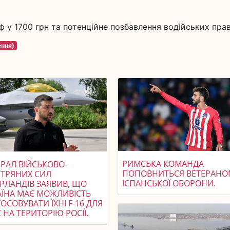
 у 1700 грн та потенційне позбавлення водійських прав
ення)
РИМСЬКА КОМАНДА
РАЛ ВІЙСЬКОВО-
ПОПОВНИТЬСЯ ВЕТЕРАНО
ІТРЯНИХ СИЛ
ІСПАНСЬКОЇ ОБОРОНИ.
ЕРЛАНДІВ ЗАЯВИВ, ЩО
АЇНА МАЄ МОЖЛИВІСТЬ
ОСОВУВАТИ ЇХНІ F-16 ДЛЯ
 НА ТЕРИТОРІЮ РОСІЇ.