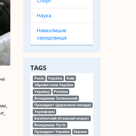
Спорт
Наука
Навколишнє
середовище
TAGS
не
Росія
Україна
Київ
Збройні сили України
Українці
Росіяни
Володимир Зеленський
ми,
Президент (державна посада)
Укрінформ
т,
Безпілотний літальний апарат
Володимир Путін
Президент України
Європа