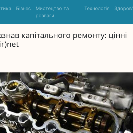
ітика
Бізнес
Мистецтво та
Технологія
Здоров
розваги
зазнав капітального ремонту: цінні
r)net