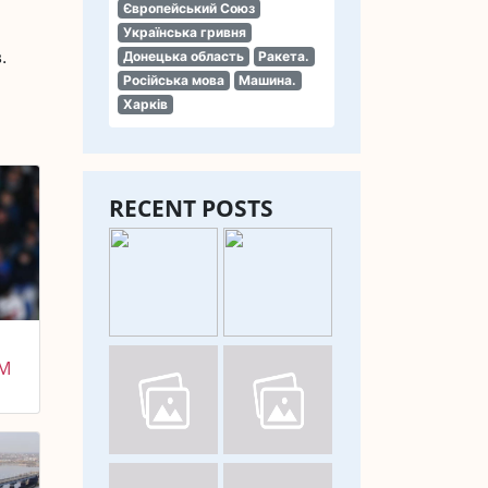
Європейський Союз
Українська гривня
.
Донецька область
Ракета.
Російська мова
Машина.
Харків
RECENT POSTS
М