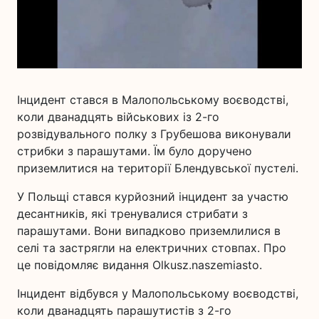
Інцидент стався в Малопольському воєводстві,
коли дванадцять військових із 2-го
розвідувального полку з Грубешова виконували
стрибки з парашутами. Їм було доручено
приземлитися на території Блендувської пустелі.
У Польщі стався курйозний інцидент за участю
десантників, які тренувалися стрибати з
парашутами. Вони випадково приземлилися в
селі та застрягли на електричних стовпах. Про
це повідомляє видання Olkusz.naszemiasto.
Інцидент відбувся у Малопольському воєводстві,
коли дванадцять парашутистів з 2-го