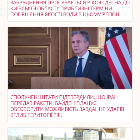
ЗАБРУДНЕННЯ ПРОСУВАЄТЬСЯ РІКОЮ ДЕСНА ДО
КИЇВСЬКОЇ ОБЛАСТІ: ПРИБЛИЗНІ ТЕРМІНИ
ПОГІРШЕННЯ ЯКОСТІ ВОДИ В ЦЬОМУ РЕГІОНІ.
СПОЛУЧЕНІ ШТАТИ ПІДТВЕРДИЛИ, ЩО ІРАН
ПЕРЕДАВ РАКЕТИ: БАЙДЕН ПЛАНУЄ
ОБГОВОРИТИ МОЖЛИВІСТЬ ЗАВДАННЯ УДАРІВ
ВГЛИБ ТЕРИТОРІЇ РФ.