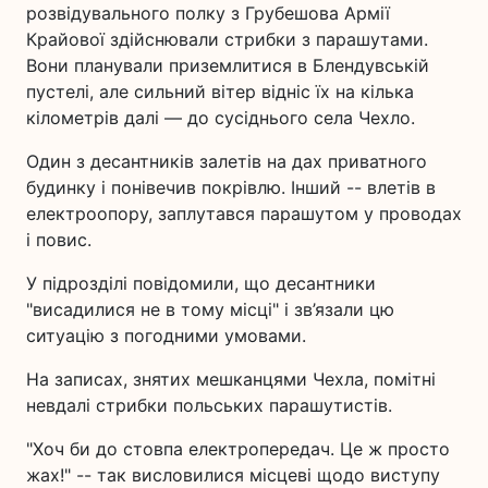
розвідувального полку з Грубешова Армії
Крайової здійснювали стрибки з парашутами.
Вони планували приземлитися в Блендувській
пустелі, але сильний вітер відніс їх на кілька
кілометрів далі — до сусіднього села Чехло.
Один з десантників залетів на дах приватного
будинку і понівечив покрівлю. Інший -- влетів в
електроопору, заплутався парашутом у проводах
і повис.
У підрозділі повідомили, що десантники
"висадилися не в тому місці" і зв’язали цю
ситуацію з погодними умовами.
На записах, знятих мешканцями Чехла, помітні
невдалі стрибки польських парашутистів.
"Хоч би до стовпа електропередач. Це ж просто
жах!" -- так висловилися місцеві щодо виступу