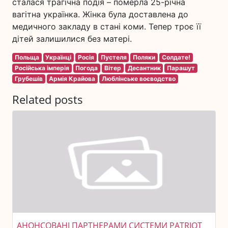
сталася трагічна подія – померла 25-річна
вагітна українка. Жінка була доставлена до
медичного закладу в стані коми. Тепер троє її
дітей залишилися без матері.
Польща
Українці
Росія
Пустеля
Поляки
Солдате!
Російська імперія
Погода
Вітер
Десантник
Парашут
Грубешів
Армія Крайова
Люблінське воєводство
Related posts
АНОНСОВАНІ ПАРТНЕРАМИ СИСТЕМИ PATRIOT