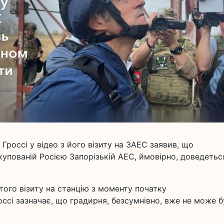
россі у відео з його візиту на ЗАЕС заявив, що
упованій Росією Запорізькій АЕС, ймовірно, доведетьс
ятого візиту на станцію з моменту початку
ссі зазначає, що градирня, безсумнівно, вже не може 