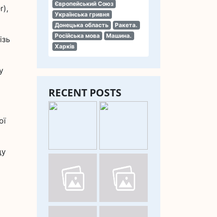
Європейський Союз
r),
Українська гривня
Донецька область
Ракета.
Російська мова
Машина.
ізь
Харків
у
RECENT POSTS
ої
ду