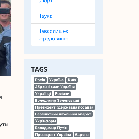
Спорт
Наука
Навколишнє
середовище
TAGS
Росія
Україна
Київ
Збройні сили України
Українці
Росіяни
я
Володимир Зеленський
Президент (державна посада)
Безпілотний літальний апарат
Укрінформ
бути
Володимир Путін
Президент України
Європа