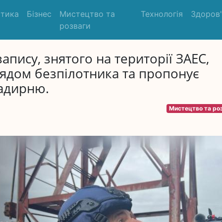
ітика
Бізнес
Мистецтво та
Технологія
Здоров
розваги
апису, знятого на території ЗАЕС,
лядом безпілотника та пропонує
радирню.
Мистецтво та ро