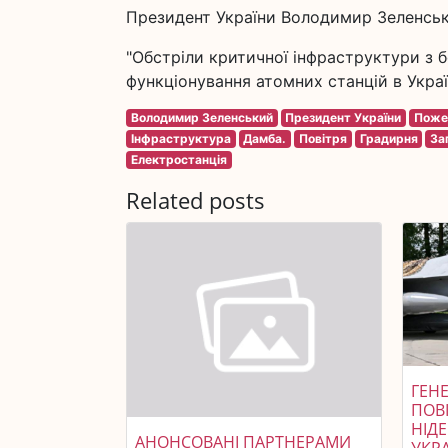
Президент України Володимир Зеленський
"Обстріли критичної інфраструктури з 
функціонування атомних станцій в Украї
Володимир Зеленський
Президент України
Пож
Інфраструктура
Дамба.
Повітря
Градирня
За
Електростанція
Related posts
ГЕНЕ
ПОВ
НІД
АНОНСОВАНІ ПАРТНЕРАМИ
УКР