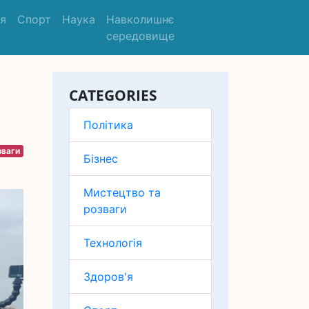
'я
Спорт
Наука
Навколишнє
середовище
CATEGORIES
Політика
зваги
Бізнес
Мистецтво та
розваги
Технологія
Здоров'я