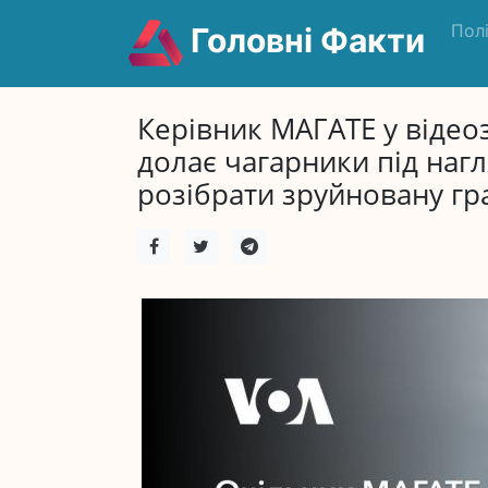
Пол
Головні Факти
Керівник МАГАТЕ у відеоз
долає чагарники під наг
розібрати зруйновану г