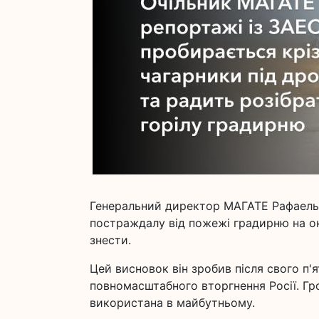
Генеральний директор МАГАТЕ Рафаель Г
постраждалу від пожежі градирню на ок
знести.
Цей висновок він зробив після свого п'
повномасштабного вторгнення Росії. Гро
використана в майбутньому.