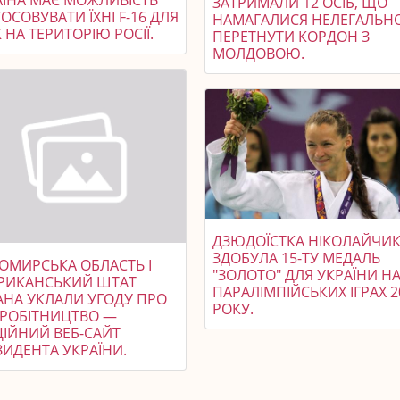
ЗАТРИМАЛИ 12 ОСІБ, ЩО
ОСОВУВАТИ ЇХНІ F-16 ДЛЯ
НАМАГАЛИСЯ НЕЛЕГАЛЬН
 НА ТЕРИТОРІЮ РОСІЇ.
ПЕРЕТНУТИ КОРДОН З
МОЛДОВОЮ.
ДЗЮДОЇСТКА НІКОЛАЙЧИ
ЗДОБУЛА 15-ТУ МЕДАЛЬ
ОМИРСЬКА ОБЛАСТЬ І
"ЗОЛОТО" ДЛЯ УКРАЇНИ Н
РИКАНСЬКИЙ ШТАТ
ПАРАЛІМПІЙСЬКИХ ІГРАХ 2
АНА УКЛАЛИ УГОДУ ПРО
РОКУ.
ВРОБІТНИЦТВО —
ЦІЙНИЙ ВЕБ-САЙТ
ЗИДЕНТА УКРАЇНИ.