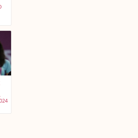
О
К
А
024