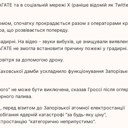
ГАТЕ та в соціальній мережі Х (раніше відомій як Twitte
омом, спочатку прокрадається разом з операторами кр
ора, що розвівається попереду.
адирні. На відео - звуки вибухів, це знищували виявлен
АГАТЕ не змогла встановити причину пожежі у градирні.
повітря за допомогою дрону.
Каховської дамби ускладнило функціонування Запорізьк
ого" не може бути виключена, сказав Гроссі після огля
ерного палива.
 перед візитом до Запорізької атомної електростанції
бігання ядерній катастрофі "за будь-яку ціну",
ктростанцію "категорично неприпустимо".