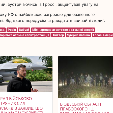
, зустрічаючись із Гроссі, акцентував увагу на:
боку РФ є найбільшою загрозою для безпечного
ні. Від цього передусім страждають звичайні люди".
ежа
Росія
Вибух!
Міжнародне агентство з атомної енергії
порізька атомна електростанція
Твіттер
Ядерне паливо
Голос Амери
РАЛ ВІЙСЬКОВО-
ІТРЯНИХ СИЛ
В ОДЕСЬКІЙ ОБЛАСТІ
ЕРЛАНДІВ ЗАЯВИВ, ЩО
ПРАВООХОРОНЦІ
АЇНА МАЄ МОЖЛИВІСТЬ