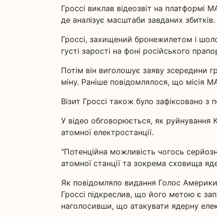
Гроссі виклав відеозвіт на платформі МА
де аналізує масштаби завданих збитків.
Гроссі, захищений бронежилетом і шол
густі зарості на фоні російського прап
Потім він виголошує заяву зсередини гр
міну. Раніше повідомлялося, що місія М
Візит Гроссі також було зафіксовано з 
У відео обговорюється, як руйнування 
атомної електростанції.
"Потенційна можливість чогось серйозн
атомної станції та зокрема сховища яд
Як повідомляло видання Голос Америки,
Гроссі підкреслив, що його метою є запо
наголосивши, що атакувати ядерну еле