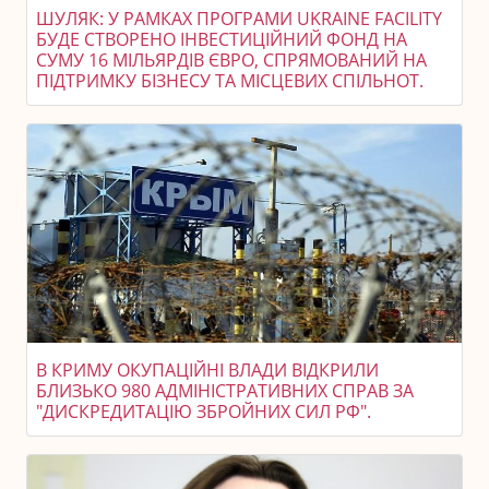
ШУЛЯК: У РАМКАХ ПРОГРАМИ UKRAINE FACILITY
БУДЕ СТВОРЕНО ІНВЕСТИЦІЙНИЙ ФОНД НА
СУМУ 16 МІЛЬЯРДІВ ЄВРО, СПРЯМОВАНИЙ НА
ПІДТРИМКУ БІЗНЕСУ ТА МІСЦЕВИХ СПІЛЬНОТ.
В КРИМУ ОКУПАЦІЙНІ ВЛАДИ ВІДКРИЛИ
БЛИЗЬКО 980 АДМІНІСТРАТИВНИХ СПРАВ ЗА
"ДИСКРЕДИТАЦІЮ ЗБРОЙНИХ СИЛ РФ".