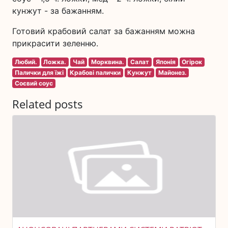
кунжут - за бажанням.
Готовий крабовий салат за бажанням можна
прикрасити зеленню.
Любий.
Ложка.
Чай
Морквина.
Салат
Японія
Огірок
Палички для їжі
Крабові палички
Кунжут
Майонез.
Соєвий соус
Related posts