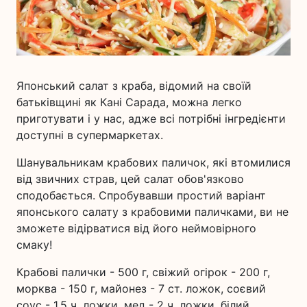
Японський салат з краба, відомий на своїй
батьківщині як Кані Сарада, можна легко
приготувати і у нас, адже всі потрібні інгредієнти
доступні в супермаркетах.
Шанувальникам крабових паличок, які втомилися
від звичних страв, цей салат обов'язково
сподобається. Спробувавши простий варіант
японського салату з крабовими паличками, ви не
зможете відірватися від його неймовірного
смаку!
Крабові палички - 500 г, свіжий огірок - 200 г,
морква - 150 г, майонез - 7 ст. ложок, соєвий
соус - 1,5 ч. ложки, мед - 2 ч. ложки, білий