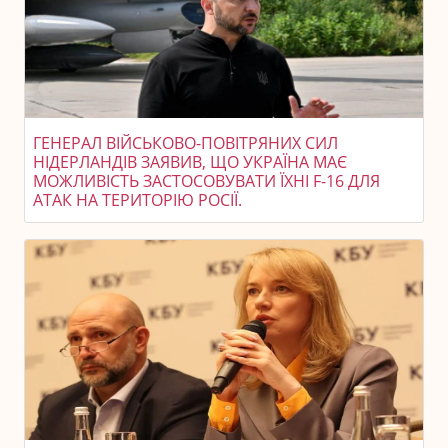
ГЕНЕРАЛ ВІЙСЬКОВО-ПОВІТРЯНИХ СИЛ
НІДЕРЛАНДІВ ЗАЯВИВ, ЩО УКРАЇНА МАЄ
МОЖЛИВІСТЬ ЗАСТОСОВУВАТИ ЇХНІ F-16 ДЛЯ
АТАК НА ТЕРИТОРІЮ РОСІЇ.