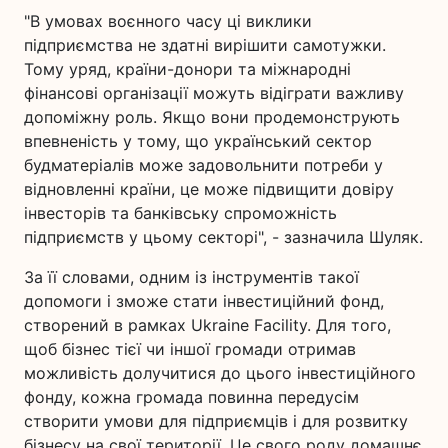
"В умовах воєнного часу ці виклики
підприємства не здатні вирішити самотужки.
Тому уряд, країни-донори та міжнародні
фінансові організації можуть відіграти важливу
допоміжну роль. Якщо вони продемонструють
впевненість у тому, що український сектор
будматеріалів може задовольнити потреби у
відновленні країни, це може підвищити довіру
інвесторів та банківську спроможність
підприємств у цьому секторі", - зазначила Шуляк.
За її словами, одним із інструментів такої
допомоги і зможе стати інвестиційний фонд,
створений в рамках Ukraine Facility. Для того,
щоб бізнес тієї чи іншої громади отримав
можливість долучитися до цього інвестиційного
фонду, кожна громада повинна передусім
створити умови для підприємців і для розвитку
бізнесу на свої території. Це свого роду домашнє