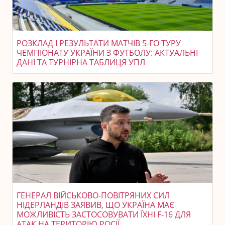
РОЗКЛАД І РЕЗУЛЬТАТИ МАТЧІВ 5-ГО ТУРУ
ЧЕМПІОНАТУ УКРАЇНИ З ФУТБОЛУ: АКТУАЛЬНІ
ДАНІ ТА ТУРНІРНА ТАБЛИЦЯ УПЛ
ГЕНЕРАЛ ВІЙСЬКОВО-ПОВІТРЯНИХ СИЛ
НІДЕРЛАНДІВ ЗАЯВИВ, ЩО УКРАЇНА МАЄ
МОЖЛИВІСТЬ ЗАСТОСОВУВАТИ ЇХНІ F-16 ДЛЯ
АТАК НА ТЕРИТОРІЮ РОСІЇ.