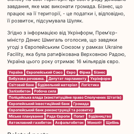
завдання, яке має виконати громада. Бізнес, що
працює на її території, - це податки і, відповідно,
її розвиток, підсумувала Шуляк.
Згідно з інформацією від Укрінформ, Прем'єр-
міністр Денис Шмигаль оголосив, що завдяки
угоді з Європейським Союзом у рамках Ukraine
Facility, яка була ратифікована Верховною Радою,
Україна цього року отримає 16 мільярдів євро.
Україна
Європейський Союз
Євро
Фірма
Бізнес
Вибухова речовина.
Депутат парламенту
Укрінформ
Світовий банк
Будівельний матеріал
Логістика
Залізобетон
Робоча сила
Поліцейська влада (конституційне право Сполучених Штатів)
Європейський інвестиційний банк
Громада
Європейський банк реконструкції та розвитку
Міське планування
Рада Європи
Попит
Будівництво
Автоклавний газобетон
Асфальтобетон
Моноліт
Щебінь