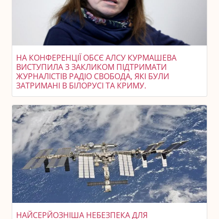
НА КОНФЕРЕНЦІЇ ОБСЄ АЛСУ КУРМАШЕВА
ВИСТУПИЛА З ЗАКЛИКОМ ПІДТРИМАТИ
ЖУРНАЛІСТІВ РАДІО СВОБОДА, ЯКІ БУЛИ
ЗАТРИМАНІ В БІЛОРУСІ ТА КРИМУ.
НАЙСЕРЙОЗНІША НЕБЕЗПЕКА ДЛЯ