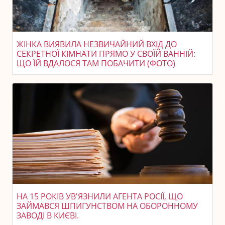
ЖІНКА ВИЯВИЛА НЕЗВИЧАЙНИЙ ВХІД ДО
СЕКРЕТНОЇ КІМНАТИ ПРЯМО У СВОЇЙ ВАННІЙ:
ЩО ЇЙ ВДАЛОСЯ ТАМ ПОБАЧИТИ (ФОТО)
НА 15 РОКІВ УВ'ЯЗНИЛИ АГЕНТА РОСІЇ, ЩО
ЗАЙМАВСЯ ШПИГУНСТВОМ НА ОБОРОННОМУ
ЗАВОДІ В КИЄВІ.