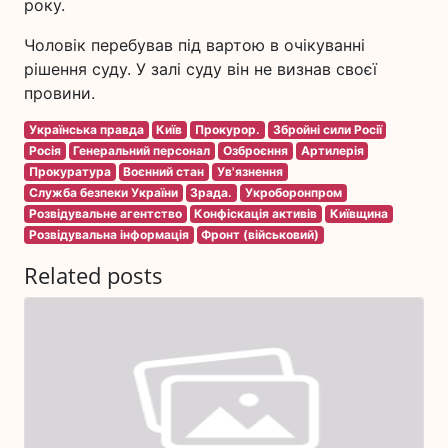
року.
Чоловік перебував під вартою в очікуванні
рішення суду. У залі суду він не визнав своєї
провини.
Українська правда
Київ
Прокурор.
Збройні сили Росії
Росія
Генеральний персонал
Озброєння
Артилерія
Прокуратура
Воєнний стан
Ув'язнення
Служба безпеки України
Зрада.
Укроборонпром
Розвідувальне агентство
Конфіскація активів
Київщина
Розвідувальна інформація
Фронт (військовий)
Related posts