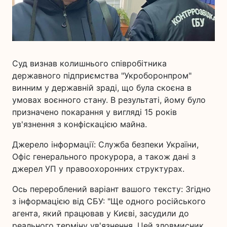
Суд визнав колишнього співробітника
державного підприємства "Укроборонпром"
винним у державній зраді, що була скоєна в
умовах воєнного стану. В результаті, йому було
призначено покарання у вигляді 15 років
ув'язнення з конфіскацією майна.
Джерело інформації: Служба безпеки України,
Офіс генерального прокурора, а також дані з
джерел УП у правоохоронних структурах.
Ось перероблений варіант вашого тексту: Згідно
з інформацією від СБУ: "Ще одного російського
агента, який працював у Києві, засудили до
реального терміну ув'язнення. Цей зловмисник