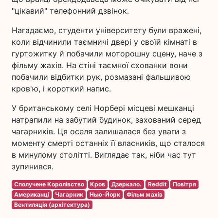
"цікавий" телефонний дзвінок.
Нагадаємо, студенти університету були вражені,
коли відчинили таємничі двері у своїй кімнаті в
гуртожитку й побачили моторошну сцену, наче з
фільму жахів. На стіні таємної схованки вони
побачили відбитки рук, розмазані фальшивою
кров'ю, і короткий напис.
У британському селі Норбері місцеві мешканці
натрапили на забутий будинок, захований серед
чагарників. Ця оселя залишалася без уваги з
моменту смерті останніх її власників, що сталося
в минулому столітті. Виглядає так, ніби час тут
зупинився.
Сполучене Королівство
Кров
Дзеркало.
Reddit
Повітря
Американці
Чагарник
Нью-Йорк
Фільм жахів
Вентиляція (архітектура)