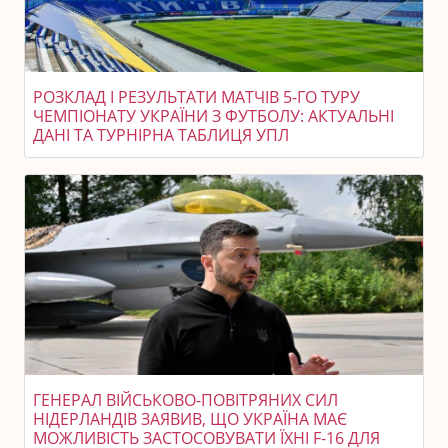
РОЗКЛАД І РЕЗУЛЬТАТИ МАТЧІВ 5-ГО ТУРУ
ЧЕМПІОНАТУ УКРАЇНИ З ФУТБОЛУ: АКТУАЛЬНІ
ДАНІ ТА ТУРНІРНА ТАБЛИЦЯ УПЛ
ГЕНЕРАЛ ВІЙСЬКОВО-ПОВІТРЯНИХ СИЛ
НІДЕРЛАНДІВ ЗАЯВИВ, ЩО УКРАЇНА МАЄ
МОЖЛИВІСТЬ ЗАСТОСОВУВАТИ ЇХНІ F-16 ДЛЯ