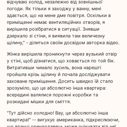
відчуваю холод, незалежно від зовнішньої
погоди. Як тільки я заходжу у ванну, мені
здається, що на мене дме повітря. Оскільки в
приміщенні немає вентиляційних отворів, я
вирішила розібратися в ситуації. Знявши
дзеркало зі стіни, я виявила там величезну
щілину," - ділиться своїм досвідом авторка відео.
Жінка вирішила проникнути через вузький отвір
у стіні, щоб дізнатися, що ховається по той бік.
Витративши чимало зусиль, вона нарешті
пройшла крізь щілину й почала досліджувати
заховане приміщення. Досить швидко їй стало
зрозуміло, що це абсолютно інша квартира:
всередині валялися порожні коробки та
розкидані мішки для сміття.
"Тут дійсно холодно! Вау, це абсолютно інша
квартира!" -- вигукує американка, підкреслюючи,
що вранці орендодавець може очікувати від неї