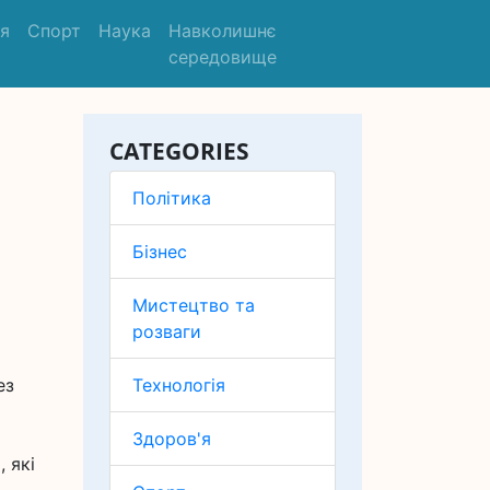
'я
Спорт
Наука
Навколишнє
середовище
CATEGORIES
Політика
Бізнес
Мистецтво та
розваги
ез
Технологія
Здоров'я
 які