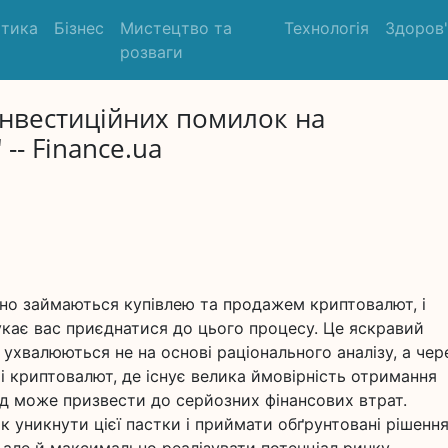
ітика
Бізнес
Мистецтво та
Технологія
Здоров
розваги
 інвестиційних помилок на
-- Finance.ua
ивно займаються купівлею та продажем криптовалют, і
кає вас приєднатися до цього процесу. Це яскравий
 ухвалюються не на основі раціонального аналізу, а чер
ті криптовалют, де існує велика ймовірність отримання
хід може призвести до серйозних фінансових втрат.
уникнути цієї пастки і приймати обґрунтовані рішення,