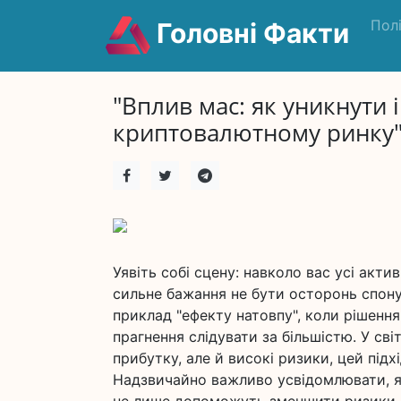
Пол
Головні Факти
"Вплив мас: як уникнути
криптовалютному ринку" 
Уявіть собі сцену: навколо вас усі акт
сильне бажання не бути осторонь спону
приклад "ефекту натовпу", коли рішення
прагнення слідувати за більшістю. У сві
прибутку, але й високі ризики, цей під
Надзвичайно важливо усвідомлювати, як 