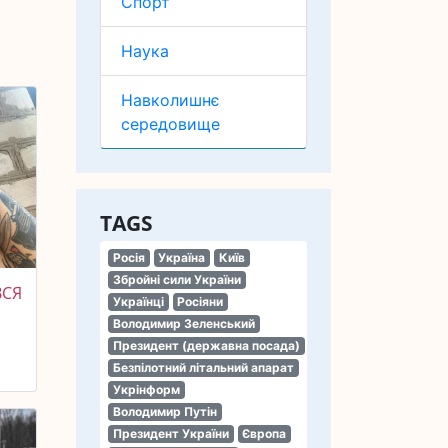
Спорт
Наука
Навколишнє
середовище
TAGS
Росія
Україна
Київ
Збройні сили України
ВСЯ
Українці
Росіяни
Володимир Зеленський
Президент (державна посада)
Безпілотний літальний апарат
Укрінформ
Володимир Путін
Президент України
Європа