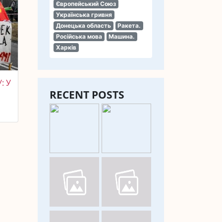
Європейський Союз
Українська гривня
Донецька область
Ракета.
Російська мова
Машина.
Харків
: У
RECENT POSTS
М