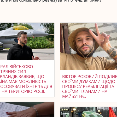
але й максимально реалізувати потенціал ринку
РАЛ ВІЙСЬКОВО-
ІТРЯНИХ СИЛ
ЕРЛАНДІВ ЗАЯВИВ, ЩО
ВІКТОР РОЗОВИЙ ПОДІЛИ
АЇНА МАЄ МОЖЛИВІСТЬ
СВОЇМИ ДУМКАМИ ЩОДО
ОСОВУВАТИ ЇХНІ F-16 ДЛЯ
ПРОЦЕСУ РЕАБІЛІТАЦІЇ ТА
 НА ТЕРИТОРІЮ РОСІЇ.
СВОЇМИ ПЛАНАМИ НА
МАЙБУТНЄ.