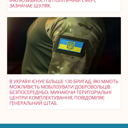
ІНКЛЮЗИВНОСТІ В ПОЛІТИЧНІЙ СФЕРІ,
ЗАЗНАЧАЄ ШУЛЯК.
В УКРАЇНІ ІСНУЄ БІЛЬШЕ 130 БРИГАД, ЯКІ МАЮТЬ
МОЖЛИВІСТЬ МОБІЛІЗУВАТИ ДОБРОВОЛЬЦІВ
БЕЗПОСЕРЕДНЬО, МИНАЮЧИ ТЕРИТОРІАЛЬНІ
ЦЕНТРИ КОМПЛЕКТУВАННЯ, ПОВІДОМЛЯЄ
ГЕНЕРАЛЬНИЙ ШТАБ.