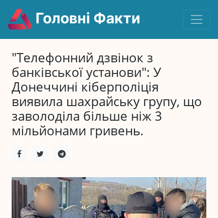
Головні Факти
"Телефонний дзвінок з
банківської установи": У
Донеччині кіберполіція
виявила шахрайську групу, що
заволоділа більше ніж 3
мільйонами гривень.