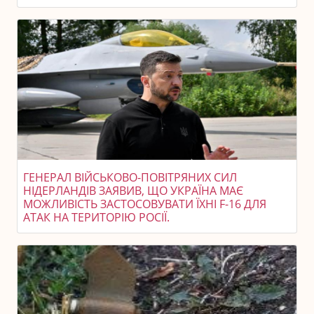
ГЕНЕРАЛ ВІЙСЬКОВО-ПОВІТРЯНИХ СИЛ
НІДЕРЛАНДІВ ЗАЯВИВ, ЩО УКРАЇНА МАЄ
МОЖЛИВІСТЬ ЗАСТОСОВУВАТИ ЇХНІ F-16 ДЛЯ
АТАК НА ТЕРИТОРІЮ РОСІЇ.