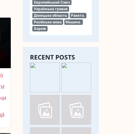
Європейський Союз
Українська гривня
Донецька область
Ракета.
Російська мова
Машина.
Харків
RECENT POSTS
30
ТИ
ЮЧИ
ИЙ