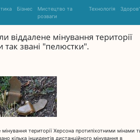
ітика
Бізнес
Мистецтво та
Технологія
Здоров
розваги
ли віддалене мінування території
 так звані "пелюстки".
е мінування території Херсона протипіхотними мінами т
ано кілька інцидентів дистанційного мінування в