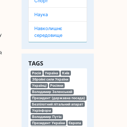
Спорт
Наука
Навколишнє
у
середовище
й
TAGS
Росія
Україна
Київ
Збройні сили України
Українці
Росіяни
Володимир Зеленський
Президент (державна посада)
Безпілотний літальний апарат
Укрінформ
Володимир Путін
Президент України
Європа