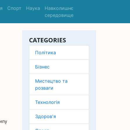
'я
Спорт
Наука
Навколишнє
середовище
CATEGORIES
Політика
Бізнес
Мистецтво та
розваги
Технологія
Здоров'я
ипу