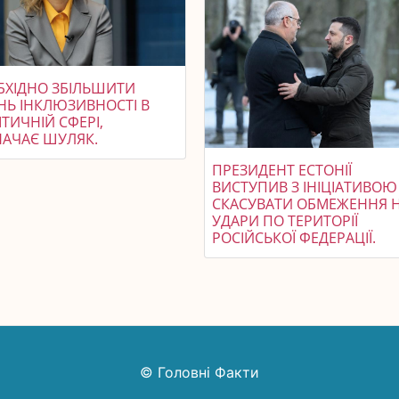
БХІДНО ЗБІЛЬШИТИ
НЬ ІНКЛЮЗИВНОСТІ В
ТИЧНІЙ СФЕРІ,
НАЧАЄ ШУЛЯК.
ПРЕЗИДЕНТ ЕСТОНІЇ
ВИСТУПИВ З ІНІЦІАТИВОЮ
СКАСУВАТИ ОБМЕЖЕННЯ 
УДАРИ ПО ТЕРИТОРІЇ
РОСІЙСЬКОЇ ФЕДЕРАЦІЇ.
© Головні Факти