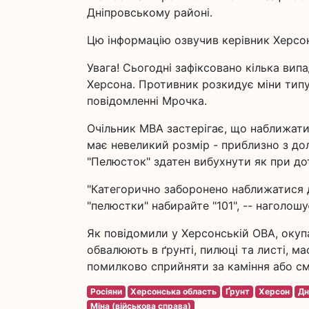
Дніпровському районі.
Цю інформацію озвучив керівник Херсонс
Увага! Сьогодні зафіксовано кілька вип
Херсона. Противник розкидує міни типу
повідомленні Мрочка.
Очільник МВА застерігає, що наближатис
має невеликий розмір - приблизно з до
"Пелюсток" здатен вибухнути як при дот
"Категорично заборонено наближатися до
"пелюстки" набирайте "101", -- наголош
Як повідомили у Херсонській ОВА, окуп
обвалюють в ґрунті, пилюці та листі, м
помилково сприйняти за каміння або см
Росіяни
Херсонська область
Ґрунт
Херсон
Дн
Міна (військова справа)