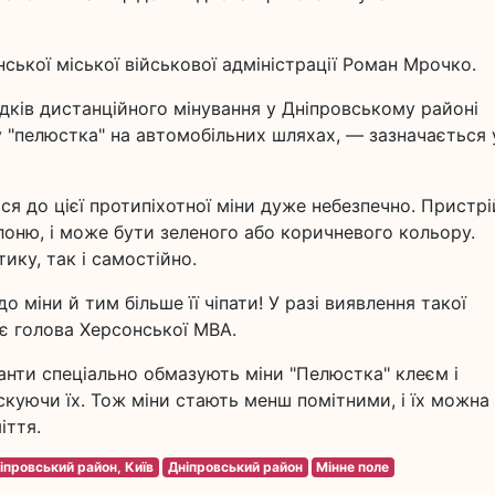
ької міської військової адміністрації Роман Мрочко.
адків дистанційного мінування у Дніпровському районі
 "пелюстка" на автомобільних шляхах, — зазначається 
я до цієї протипіхотної міни дуже небезпечно. Пристрі
лоню, і може бути зеленого або коричневого кольору.
ику, так і самостійно.
 міни й тим більше її чіпати! У разі виявлення такої
ує голова Херсонської МВА.
анти спеціально обмазують міни "Пелюстка" клеєм і
аскуючи їх. Тож міни стають менш помітними, і їх можна
іття.
іпровський район, Київ
Дніпровський район
Мінне поле