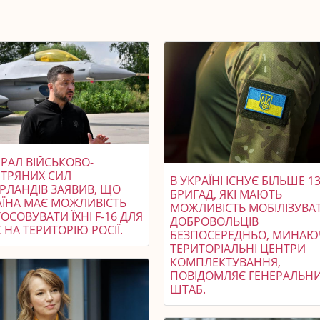
РАЛ ВІЙСЬКОВО-
ІТРЯНИХ СИЛ
В УКРАЇНІ ІСНУЄ БІЛЬШЕ 1
ЕРЛАНДІВ ЗАЯВИВ, ЩО
БРИГАД, ЯКІ МАЮТЬ
АЇНА МАЄ МОЖЛИВІСТЬ
МОЖЛИВІСТЬ МОБІЛІЗУВА
ОСОВУВАТИ ЇХНІ F-16 ДЛЯ
ДОБРОВОЛЬЦІВ
 НА ТЕРИТОРІЮ РОСІЇ.
БЕЗПОСЕРЕДНЬО, МИНА
ТЕРИТОРІАЛЬНІ ЦЕНТРИ
КОМПЛЕКТУВАННЯ,
ПОВІДОМЛЯЄ ГЕНЕРАЛЬН
ШТАБ.