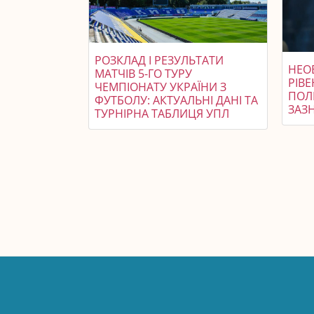
РОЗКЛАД І РЕЗУЛЬТАТИ
НЕО
МАТЧІВ 5-ГО ТУРУ
РІВЕ
ЧЕМПІОНАТУ УКРАЇНИ З
ПОЛІ
ФУТБОЛУ: АКТУАЛЬНІ ДАНІ ТА
ЗАЗ
ТУРНІРНА ТАБЛИЦЯ УПЛ